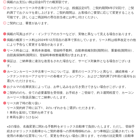
掲載のお支払い例は頭金0円での概算額です。
カーコンカーリース中古車リースのプランは、残価設定0円、ご契約期間6年(72回)で、ご契
約満了でおクルマを差し上げます。ご契約期間は、お客様のご要望に応じて変更することも
可能です。詳しくはご商談時の専任担当者にお申し付けください。
ご契約には、審査があります。
掲載の写真はボディ・インテリアのカラーなどが、実物と異なって見える場合があります。
掲載の概算リース料は2024年12月現在の基準で算出しています。リース料は税率改定その他
により予告なく変更する場合があります。
リース料金には、車両本体価格、登録時手数料、自動車税種別割(期間分)、重量税(期間分) 、
自賠責保険料(期間分)、登録時車検整備費用が含まれます。
保証は、ご納車後に違法な改造をされた場合など、サービス対象外となる場合がございま
す。
カーコンカーリース中古車リースについては、通常のリースプランと異なり、継続車検・メ
ンテナンスやカーアクセサリーの各種オプションプラン、およびご契約満了2年前の返却をお
選びいただけません。
おクルマの在庫状況によっては、お申し込みをお引き受けできない場合がございます。
ご契約ののち、全ての必要書類を受領後、お手続き・ご登録で、約３週間程度で、カーコン
カーリース取扱店舗にてご納車いたします。
リース終了時の取り扱い
リース契約終了時に以下1、2のいずれかをご選択いただきます。
1 車両を返却して契約を終了する
2 車両を譲りうける(※)
※2の場合、名義変更に関わる手数料をオリックス自動車で負担いたします。ただし、登録手
続きがオリックス自動車からご契約者様への所有権移転のみ、かつ車検証に記載されている
使用の本拠の位置等について、変更を伴わない場合に限ります。その他の法定費用（自動車