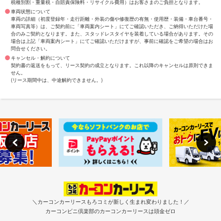
税種別割・重量税・自賠責保険料・リサイクル費用）はお客さまのご負担となります。
車両状態について
車両の詳細（初度登録年・走行距離・外装の傷や修復歴の有無・使用歴・装備・車台番号・
車両写真等）は、ご契約前に「車両案内シート」にてご確認いただき、ご納得いただけた場
合のみご契約となります。また、スタッドレスタイヤを装着している場合があります。その
場合は上記「車両案内シート」にてご確認いただけますが、事前に確認をご希望の場合はお
問合せください。
キャンセル・解約について
契約書の返送をもって、リース契約の成立となります。これ以降のキャンセルは原則できま
せん。
(リース期間中は、中途解約できません。)
＼カーコンカーリースもろコミが新しく生まれ変わりました！／
カーコンビニ倶楽部のカーコンカーリースは頭金ゼロ