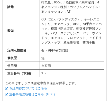
排気量：660cc／軽自動車／乗車定員：4
諸元
名／エンジン種別：ガソリン／ハンドル：
右／ミッション：AT
CD（コンパクトディスク）、キーレスエ
ントリ、エアバック、ABS、助手席エアバ
ック、横滑り防止装置、衝突被害軽減ブレ
装備
ーキ、パワーステアリング、パワーウィン
ドウ、エアコン、フロアマット、アイドリ
ングストップ、取扱説明書、整備手帳
定期点検整備
有（納車時に実施）
修復歴
無
使用歴
自家用
車台番号（下3桁）
714
この車はオリックス認定中古車保証が付帯します。
保証内容についてはこちら
重要事項説明書はこちら（PDF）