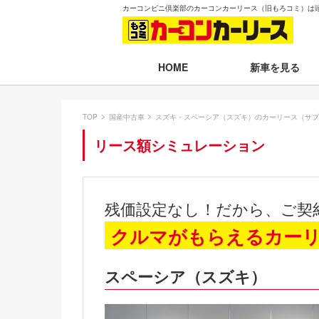
カーコンビニ倶楽部のカーコンカーリース（旧もろコミ）は
新車を見る
HOME
月々30,000円以下
TOP
国産中古車
スズキ・スペーシア（スズキ）のカーリース（サブ
月々30,001～35,
リース額シミュレーション
月々35,001～40,
月々40,001～50,
残価設定なし！だから、ご契
月々50,001円以
クルマがもらえるカー
新車一覧から選ぶ
スペーシア（スズキ）
即納車（最短14日
残価設定プラン