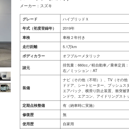
メーカー：スズキ
グレード
ハイブリッドＸ
年式（初度登録年）
2019年
車検
車検２年付き
走行距離
5.1万km
ボディカラー
オフブルーメタリック
排気量：660cc／軽自動車／乗車定
諸元
右／ミッション：AT
ナビ（その他（不明））、TV（その他
ドドア、シートヒーター、プッシュスタ
装備
エアバック、横滑り防止装置、衝突被
ンドウ、エアコン、アイドリングスト
定期点検整備
有（納車時に実施）
修復歴
無
使用歴
自家用