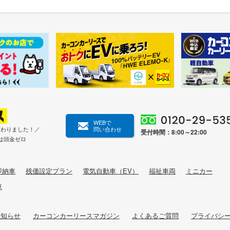
WEBで
変わりました！／
問い合わせ
受付時間：8:00～22:00
は頭金ゼロ
即納車
残価設定プラン
電気自動車（EV）
福祉車両
ミニカー
車
お知らせ
カーコンカーリースマガジン
よくあるご質問
プライバシ