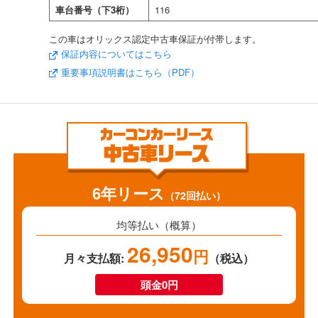
車台番号（下3桁）
116
この車はオリックス認定中古車保証が付帯します。
保証内容についてはこちら
重要事項説明書はこちら（PDF）
6年リース
（72回払い）
均等払い（概算）
26,950
円
月々支払額:
（税込）
頭金0円