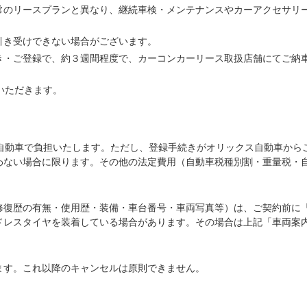
常のリースプランと異なり、継続車検・メンテナンスやカーアクセサリ
引き受けできない場合がございます。
き・ご登録で、約３週間程度で、カーコンカーリース取扱店舗にてご納
いただきます。
ス自動車で負担いたします。ただし、登録手続きがオリックス自動車から
わない場合に限ります。その他の法定費用（自動車税種別割・重量税・
修復歴の有無・使用歴・装備・車台番号・車両写真等）は、ご契約前に
ドレスタイヤを装着している場合があります。その場合は上記「車両案
ます。これ以降のキャンセルは原則できません。