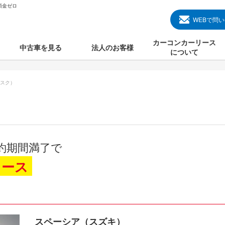
頭金ゼロ
WEBで問
カーコンカーリース
中古車を見る
法人のお客様
について
のクルマ見る
国産中古車
カーコンカーリースと
スク）
000円のクルマを見る
輸入中古車
初めての方のカーリー
000円のクルマを見る
プランについて
000円のクルマを見る
オプションについて
約期間満了で
上のクルマを見る
よくある質問
リース
で納車）
スペーシア（スズキ）