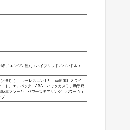
員：4名／エンジン種別：ハイブリッド／ハンドル：
（不明））、キーレスエントリ、両側電動スライ
ート、エアバック、ABS、バックカメラ、助手席
害軽減ブレーキ、パワーステアリング、パワーウィ
ップ