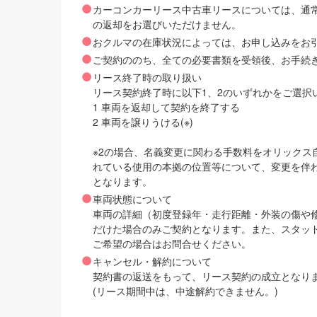
カーコンカーリース中古車リースについては、通
の返却をお選びいただけません。
おクルマの在庫状況によっては、お申し込みをお
ご契約ののち、全ての必要書類を受領後、お手続
リース終了時の取り扱い
リース契約終了時に以下1、2のいずれかをご選択
1 車両を返却して契約を終了する
2 車両を譲りうける(※)
※2の場合、名義変更に関わる手数料をオリック
れている使用の本拠の位置等について、変更を伴
となります。
車両状態について
車両の詳細（初度登録年・走行距離・外装の傷や
だけた場合のみご契約となります。また、スタッ
ご希望の場合はお問合せください。
キャンセル・解約について
契約書の返送をもって、リース契約の成立となり
(リース期間中は、中途解約できません。)