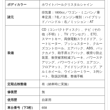
ボディカラー
ホワイトパールクリスタルシャイン
排気量：1800cc／ワゴン・ミニバン／乗
諸元
車定員：7名／エンジン種別：ハイブリッ
ド／ハンドル：右／ミッション：AT
CD（コンパクトディスク）、ナビ（その
他（不明））、TV（ワンセグ）、ETC、
スマートキー、両側電動スライドドア、シ
ートヒーター、プッシュスタート、クルー
ズコントロール、エアバック、ABS、バッ
装備
クカメラ、助手席エアバック、横滑り防止
装置、衝突被害軽減ブレーキ、パワーステ
アリング、パワーウィンドウ、エアコン、
フロアマット、アイドリングストップ、ア
ルミホイール、ウインカーミラー、３列シ
ート、取扱説明書、整備手帳
定期点検整備
有（納車時に実施）
修復歴
無
使用歴
自家用
車台番号（下3桁）
658