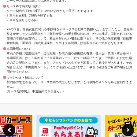
カーリース取扱店舗にてご納車いたします。
リース終了時の取り扱い
リース契約終了時に以下1、2のいずれかをご選択いただきます。
1 車両を返却して契約を終了する
2 車両を譲りうける(※)
※2の場合、名義変更に関わる手数料をオリックス自動車で負担いたします。ただし、登録手
続きがオリックス自動車からご契約者様への所有権移転のみ、かつ車検証に記載されている
使用の本拠の位置等について、変更を伴わない場合に限ります。その他の法定費用（自動車
税種別割・重量税・自賠責保険料・リサイクル費用）はお客さまのご負担となります。
車両状態について
車両の詳細（初度登録年・走行距離・外装の傷や修復歴の有無・使用歴・装備・車台番号・
車両写真等）は、ご契約前に「車両案内シート」にてご確認いただき、ご納得いただけた場
合のみご契約となります。また、スタッドレスタイヤを装着している場合があります。その
場合は上記「車両案内シート」にてご確認いただけますが、事前に確認をご希望の場合はお
問合せください。
キャンセル・解約について
契約書の返送をもって、リース契約の成立となります。これ以降のキャンセルは原則できま
せん。
(リース期間中は、中途解約できません。)