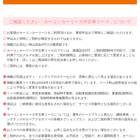
ご確認ください「カーコンカーリース中古車リース」について
お客様がカーコンカーリースをご利用頂けるか、事前申込みで簡単にご確認いただけます。
申込みと同時にご契約が確定するものではありません。
掲載のお支払い例は頭金0円での概算額です。
カーコンカーリース中古車リースのプランは、残価設定0円、ご契約期間6年(72回)で、ご契
約満了でおクルマを差し上げます。ご契約期間は、お客様のご要望に応じて変更することも
可能です。詳しくはご商談時の専任担当者にお申し付けください。
ご契約には、審査があります。
掲載の写真はボディ・インテリアのカラーなどが、実物と異なって見える場合があります。
掲載の概算リース料は2024年12月現在の基準で算出しています。リース料は税率改定その他
により予告なく変更する場合があります。
リース料金には、車両本体価格、登録時手数料、自動車税種別割(期間分)、重量税(期間分) 、
自賠責保険料(期間分)、登録時車検整備費用が含まれます。
保証は、ご納車後に違法な改造をされた場合など、サービス対象外となる場合がございま
す。
カーコンカーリース中古車リースについては、通常のリースプランと異なり、継続車検・メ
ンテナンスやカーアクセサリーの各種オプションプラン、およびご契約満了2年前の返却をお
選びいただけません。
おクルマの在庫状況によっては、お申し込みをお引き受けできない場合がございます。
ご契約ののち、全ての必要書類を受領後、お手続き・ご登録で、約３週間程度で、カーコン