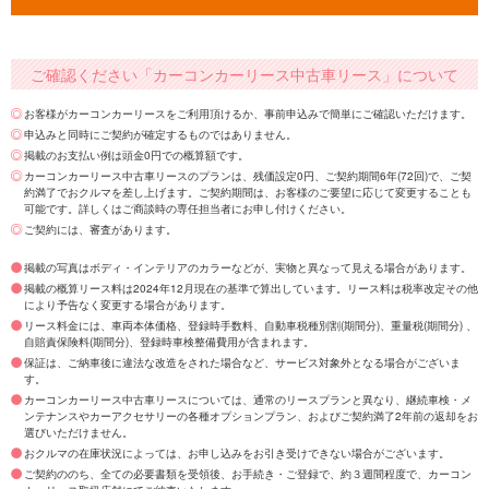
ご確認ください「カーコンカーリース中古車リース」について
お客様がカーコンカーリースをご利用頂けるか、事前申込みで簡単にご確認いただけます。
申込みと同時にご契約が確定するものではありません。
掲載のお支払い例は頭金0円での概算額です。
カーコンカーリース中古車リースのプランは、残価設定0円、ご契約期間6年(72回)で、ご契
約満了でおクルマを差し上げます。ご契約期間は、お客様のご要望に応じて変更することも
可能です。詳しくはご商談時の専任担当者にお申し付けください。
ご契約には、審査があります。
掲載の写真はボディ・インテリアのカラーなどが、実物と異なって見える場合があります。
掲載の概算リース料は2024年12月現在の基準で算出しています。リース料は税率改定その他
により予告なく変更する場合があります。
リース料金には、車両本体価格、登録時手数料、自動車税種別割(期間分)、重量税(期間分) 、
自賠責保険料(期間分)、登録時車検整備費用が含まれます。
保証は、ご納車後に違法な改造をされた場合など、サービス対象外となる場合がございま
す。
カーコンカーリース中古車リースについては、通常のリースプランと異なり、継続車検・メ
ンテナンスやカーアクセサリーの各種オプションプラン、およびご契約満了2年前の返却をお
選びいただけません。
おクルマの在庫状況によっては、お申し込みをお引き受けできない場合がございます。
ご契約ののち、全ての必要書類を受領後、お手続き・ご登録で、約３週間程度で、カーコン