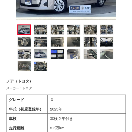
ノア（トヨタ）
メーカー：トヨタ
グレード
Ｘ
年式（初度登録年）
2023年
車検
車検２年付き
走行距離
3.5万km