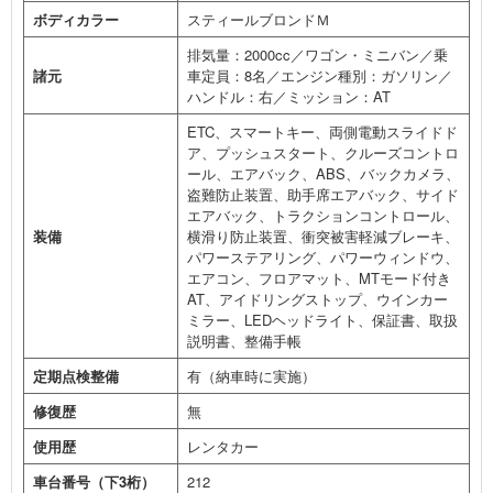
ボディカラー
スティールブロンドＭ
排気量：2000cc／ワゴン・ミニバン／乗
諸元
車定員：8名／エンジン種別：ガソリン／
ハンドル：右／ミッション：AT
ETC、スマートキー、両側電動スライドド
ア、プッシュスタート、クルーズコントロ
ール、エアバック、ABS、バックカメラ、
盗難防止装置、助手席エアバック、サイド
エアバック、トラクションコントロール、
装備
横滑り防止装置、衝突被害軽減ブレーキ、
パワーステアリング、パワーウィンドウ、
エアコン、フロアマット、MTモード付き
AT、アイドリングストップ、ウインカー
ミラー、LEDヘッドライト、保証書、取扱
説明書、整備手帳
定期点検整備
有（納車時に実施）
修復歴
無
使用歴
レンタカー
車台番号（下3桁）
212