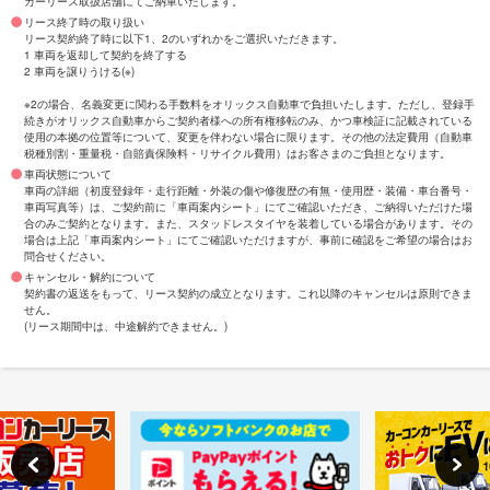
カーリース取扱店舗にてご納車いたします。
リース終了時の取り扱い
リース契約終了時に以下1、2のいずれかをご選択いただきます。
1 車両を返却して契約を終了する
2 車両を譲りうける(※)
※2の場合、名義変更に関わる手数料をオリックス自動車で負担いたします。ただし、登録手
続きがオリックス自動車からご契約者様への所有権移転のみ、かつ車検証に記載されている
使用の本拠の位置等について、変更を伴わない場合に限ります。その他の法定費用（自動車
税種別割・重量税・自賠責保険料・リサイクル費用）はお客さまのご負担となります。
車両状態について
車両の詳細（初度登録年・走行距離・外装の傷や修復歴の有無・使用歴・装備・車台番号・
車両写真等）は、ご契約前に「車両案内シート」にてご確認いただき、ご納得いただけた場
合のみご契約となります。また、スタッドレスタイヤを装着している場合があります。その
場合は上記「車両案内シート」にてご確認いただけますが、事前に確認をご希望の場合はお
問合せください。
キャンセル・解約について
契約書の返送をもって、リース契約の成立となります。これ以降のキャンセルは原則できま
せん。
(リース期間中は、中途解約できません。)