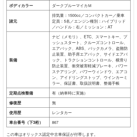
ボディカラー
ダークブルーマイカＭ
排気量：1500cc／コンパクトカー／乗車
諸元
定員：5名／エンジン種別：ハイブリッド
／ハンドル：右／ミッション：AT
ナビ（メモリ）、ETC、スマートキー、プ
ッシュスタート、クルーズコントロール、
エアバック、ABS、バックカメラ、盗難防
止装置、助手席エアバック、サイドエアバ
装備
ック、トラクションコントロール、横滑り
防止装置、衝突被害軽減ブレーキ、パワー
ステアリング、パワーウィンドウ、エアコ
ン、アイドリングストップ、ウインカーミ
ラー、保証書、取扱説明書、整備手帳
定期点検整備
有（納車時に実施）
修復歴
無
使用歴
レンタカー
車台番号（下3桁）
867
この車はオリックス認定中古車保証が付帯します。