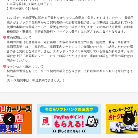
1 車両を返却して契約を終了する
2 車両を譲りうける(※)
※2の場合、名義変更に関わる手数料をオリックス自動車で負担いたします。ただし、登録手
続きがオリックス自動車からご契約者様への所有権移転のみ、かつ車検証に記載されている
使用の本拠の位置等について、変更を伴わない場合に限ります。その他の法定費用（自動車
税種別割・重量税・自賠責保険料・リサイクル費用）はお客さまのご負担となります。
車両状態について
車両の詳細（初度登録年・走行距離・外装の傷や修復歴の有無・使用歴・装備・車台番号・
車両写真等）は、ご契約前に「車両案内シート」にてご確認いただき、ご納得いただけた場
合のみご契約となります。また、スタッドレスタイヤを装着している場合があります。その
場合は上記「車両案内シート」にてご確認いただけますが、事前に確認をご希望の場合はお
問合せください。
キャンセル・解約について
契約書の返送をもって、リース契約の成立となります。これ以降のキャンセルは原則できま
せん。
(リース期間中は、中途解約できません。)