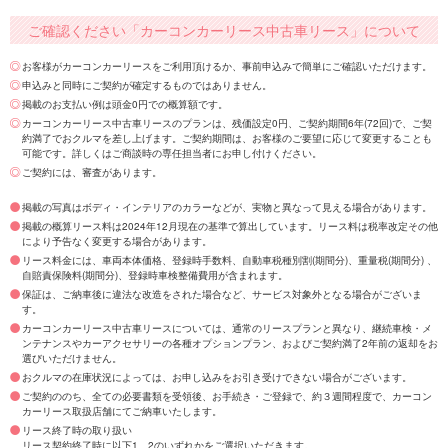
ご確認ください「カーコンカーリース中古車リース」について
お客様がカーコンカーリースをご利用頂けるか、事前申込みで簡単にご確認いただけます。
申込みと同時にご契約が確定するものではありません。
掲載のお支払い例は頭金0円での概算額です。
カーコンカーリース中古車リースのプランは、残価設定0円、ご契約期間6年(72回)で、ご契
約満了でおクルマを差し上げます。ご契約期間は、お客様のご要望に応じて変更することも
可能です。詳しくはご商談時の専任担当者にお申し付けください。
ご契約には、審査があります。
掲載の写真はボディ・インテリアのカラーなどが、実物と異なって見える場合があります。
掲載の概算リース料は2024年12月現在の基準で算出しています。リース料は税率改定その他
により予告なく変更する場合があります。
リース料金には、車両本体価格、登録時手数料、自動車税種別割(期間分)、重量税(期間分) 、
自賠責保険料(期間分)、登録時車検整備費用が含まれます。
保証は、ご納車後に違法な改造をされた場合など、サービス対象外となる場合がございま
す。
カーコンカーリース中古車リースについては、通常のリースプランと異なり、継続車検・メ
ンテナンスやカーアクセサリーの各種オプションプラン、およびご契約満了2年前の返却をお
選びいただけません。
おクルマの在庫状況によっては、お申し込みをお引き受けできない場合がございます。
ご契約ののち、全ての必要書類を受領後、お手続き・ご登録で、約３週間程度で、カーコン
カーリース取扱店舗にてご納車いたします。
リース終了時の取り扱い
リース契約終了時に以下1、2のいずれかをご選択いただきます。