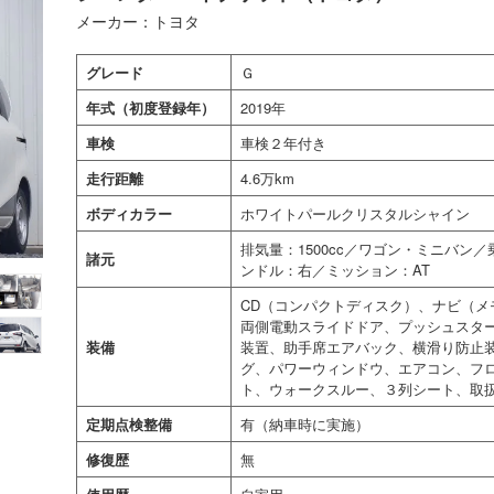
メーカー：トヨタ
グレード
Ｇ
年式（初度登録年）
2019年
車検
車検２年付き
走行距離
4.6万km
ボディカラー
ホワイトパールクリスタルシャイン
排気量：1500cc／ワゴン・ミニバン
諸元
ンドル：右／ミッション：AT
CD（コンパクトディスク）、ナビ（メ
両側電動スライドドア、プッシュスター
装備
装置、助手席エアバック、横滑り防止
グ、パワーウィンドウ、エアコン、フロ
ト、ウォークスルー、３列シート、取
定期点検整備
有（納車時に実施）
修復歴
無