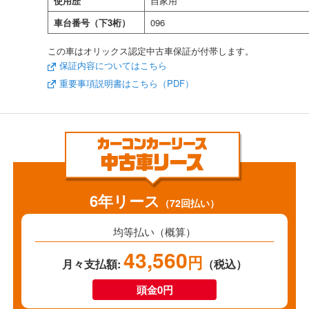
使用歴
自家用
車台番号（下3桁）
096
この車はオリックス認定中古車保証が付帯します。
保証内容についてはこちら
重要事項説明書はこちら（PDF）
6年リース
（72回払い）
均等払い（概算）
43,560
円
月々支払額:
（税込）
頭金0円