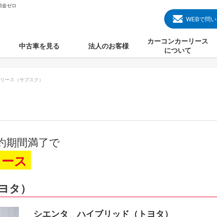
頭金ゼロ
WEBで問
カーコンカーリース
中古車を見る
法人のお客様
について
のクルマ見る
国産中古車
カーコンカーリースと
リース（サブスク）
000円のクルマを見る
輸入中古車
初めての方のカーリー
000円のクルマを見る
プランについて
000円のクルマを見る
オプションについて
約期間満了で
上のクルマを見る
よくある質問
リース
ヨタ）
で納車）
シエンタ ハイブリッド（トヨタ）