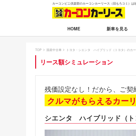
カーコンビニ倶楽部のカーコンカーリース（旧もろコミ）は
新車を見る
HOME
月々30,000円以下
TOP
国産中古車
トヨタ・シエンタ ハイブリッド（トヨタ）のカー
月々30,001～35,
リース額シミュレーション
月々35,001～40,
月々40,001～50,
残価設定なし！だから、ご契
月々50,001円以
クルマがもらえるカー
新車一覧から選ぶ
シエンタ ハイブリッド（ト
即納車（最短14日
残価設定プラン