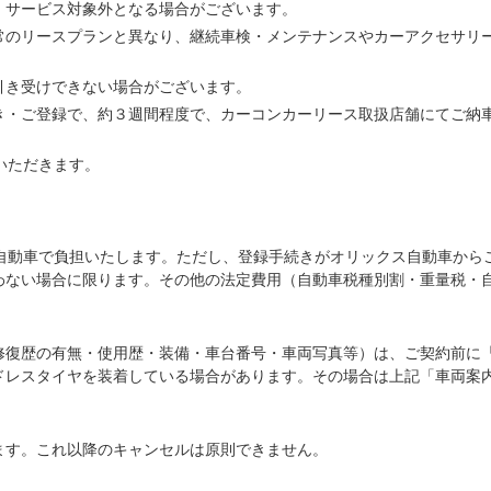
、サービス対象外となる場合がございます。
常のリースプランと異なり、継続車検・メンテナンスやカーアクセサリ
引き受けできない場合がございます。
き・ご登録で、約３週間程度で、カーコンカーリース取扱店舗にてご納
いただきます。
ス自動車で負担いたします。ただし、登録手続きがオリックス自動車から
わない場合に限ります。その他の法定費用（自動車税種別割・重量税・
修復歴の有無・使用歴・装備・車台番号・車両写真等）は、ご契約前に
ドレスタイヤを装着している場合があります。その場合は上記「車両案
ます。これ以降のキャンセルは原則できません。