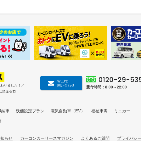
WEBで
変わりました！／
問い合わせ
受付時間：8:00～22:00
は頭金ゼロ
即納車
残価設定プラン
電気自動車（EV）
福祉車両
ミニカー
車
お知らせ
カーコンカーリースマガジン
よくあるご質問
プライバシ