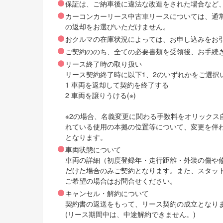
保証は、ご納車後に違法な改造をされた場合など
カーコンカーリース中古車リースについては、通
の返却をお選びいただけません。
おクルマの在庫状況によっては、お申し込みをお
ご契約ののち、全ての必要書類を受領後、お手続
リース終了時の取り扱い
リース契約終了時に以下1、2のいずれかをご選択
1 車両を返却して契約を終了する
2 車両を譲りうける(※)
※2の場合、名義変更に関わる手数料をオリック
れている使用の本拠の位置等について、変更を伴
となります。
車両状態について
車両の詳細（初度登録年・走行距離・外装の傷や
だけた場合のみご契約となります。また、スタッ
ご希望の場合はお問合せください。
キャンセル・解約について
契約書の返送をもって、リース契約の成立となり
(リース期間中は、中途解約できません。)