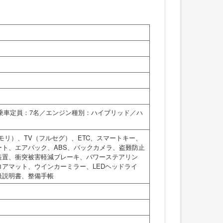
／乗車定員：7名／エンジン種別：ハイブリッド／ハ
モリ）、TV（フルセグ）、ETC、スマートキー、
ト、エアバック、ABS、バックカメラ、盗難防止
装置、衝突被害軽減ブレーキ、パワーステアリン
アマット、ウインカーミラー、LEDヘッドライ
扱説明書、整備手帳