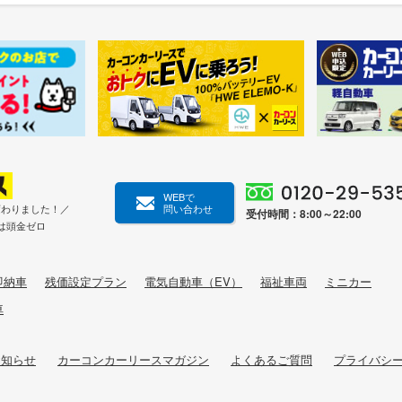
WEBで
変わりました！／
問い合わせ
受付時間：8:00～22:00
は頭金ゼロ
即納車
残価設定プラン
電気自動車（EV）
福祉車両
ミニカー
車
お知らせ
カーコンカーリースマガジン
よくあるご質問
プライバシ