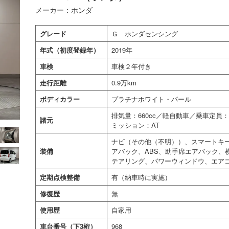
メーカー：ホンダ
グレード
Ｇ ホンダセンシング
年式（初度登録年）
2019年
車検
車検２年付き
走行距離
0.9万km
ボディカラー
プラチナホワイト・パール
排気量：660cc／軽自動車／乗車定
諸元
ミッション：AT
ナビ（その他（不明））、スマートキ
装備
アバック、ABS、助手席エアバック、
テアリング、パワーウィンドウ、エア
定期点検整備
有（納車時に実施）
修復歴
無
使用歴
自家用
車台番号（下3桁）
968