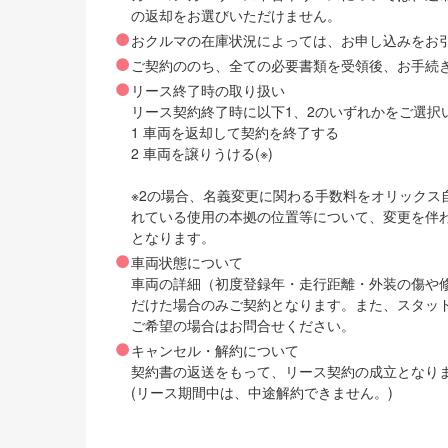
の返却をお選びいただけません。
おクルマの在庫状況によっては、お申し込みをお
ご契約ののち、全ての必要書類を受領後、お手続
リース終了時の取り扱い
リース契約終了時に以下1、2のいずれかをご選択
1 車両を返却して契約を終了する
2 車両を譲りうける(※)
※2の場合、名義変更に関わる手数料をオリック
れている使用の本拠の位置等について、変更を伴
となります。
車両状態について
車両の詳細（初度登録年・走行距離・外装の傷や
だけた場合のみご契約となります。また、スタッ
ご希望の場合はお問合せください。
キャンセル・解約について
契約書の返送をもって、リース契約の成立となり
(リース期間中は、中途解約できません。)