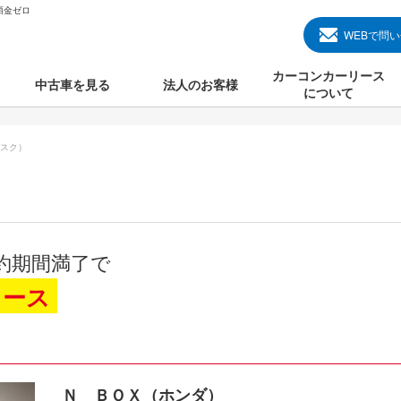
頭金ゼロ
WEBで問
カーコンカーリース
中古車を見る
法人のお客様
について
のクルマ見る
国産中古車
カーコンカーリースと
スク）
000円のクルマを見る
輸入中古車
初めての方のカーリー
000円のクルマを見る
プランについて
000円のクルマを見る
オプションについて
約期間満了で
上のクルマを見る
よくある質問
リース
で納車）
Ｎ ＢＯＸ（ホンダ）