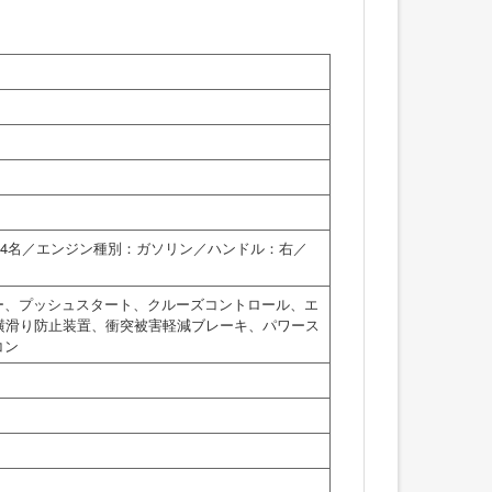
員：4名／エンジン種別：ガソリン／ハンドル：右／
ー、プッシュスタート、クルーズコントロール、エ
横滑り防止装置、衝突被害軽減ブレーキ、パワース
コン