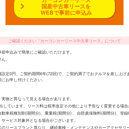
国産中古車リースを
WEBで事前に申込み
ご確認ください「カーコンカーリース中古車リース」について
事前申込みで簡単にご確認いただけます。
せん。
設定0円、ご契約期間6年(72回)で、ご契約満了でおクルマを差し上
者にお申し付けください。
、実物と異なって見える場合があります。
で算出しています。リース料は税率改定その他により予告なく変更する場
車税種別割(期間分)、重量税(期間分) 、自賠責保険料(期間分)、登
、サービス対象外となる場合がございます。
常のリースプランと異なり、継続車検・メンテナンスやカーアクセサリ