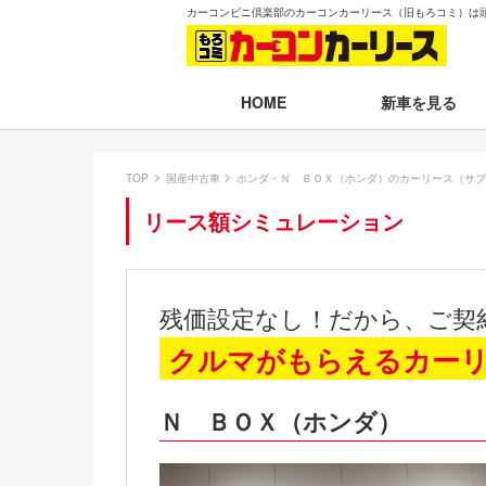
カーコンビニ倶楽部のカーコンカーリース（旧もろコミ）は
新車を見る
HOME
月々30,000円以下
TOP
国産中古車
ホンダ・Ｎ ＢＯＸ（ホンダ）のカーリース（サブ
月々30,001～35,
リース額シミュレーション
月々35,001～40,
月々40,001～50,
残価設定なし！だから、ご契
月々50,001円以
クルマがもらえるカー
新車一覧から選ぶ
Ｎ ＢＯＸ（ホンダ）
即納車（最短14日
残価設定プラン