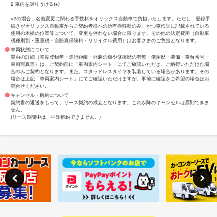
2 車両を譲りうける(※)
※2の場合、名義変更に関わる手数料をオリックス自動車で負担いたします。ただし、登録手
続きがオリックス自動車からご契約者様への所有権移転のみ、かつ車検証に記載されている
使用の本拠の位置等について、変更を伴わない場合に限ります。その他の法定費用（自動車
税種別割・重量税・自賠責保険料・リサイクル費用）はお客さまのご負担となります。
車両状態について
車両の詳細（初度登録年・走行距離・外装の傷や修復歴の有無・使用歴・装備・車台番号・
車両写真等）は、ご契約前に「車両案内シート」にてご確認いただき、ご納得いただけた場
合のみご契約となります。また、スタッドレスタイヤを装着している場合があります。その
場合は上記「車両案内シート」にてご確認いただけますが、事前に確認をご希望の場合はお
問合せください。
キャンセル・解約について
契約書の返送をもって、リース契約の成立となります。これ以降のキャンセルは原則できま
せん。
(リース期間中は、中途解約できません。)