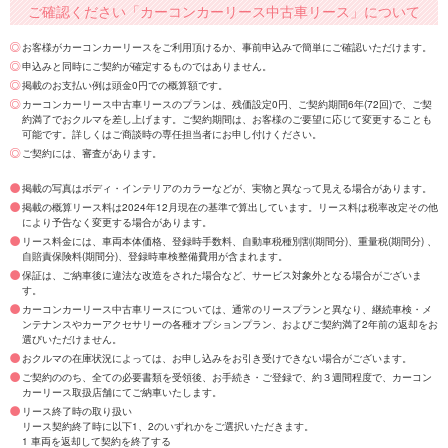
ご確認ください「カーコンカーリース中古車リース」について
お客様がカーコンカーリースをご利用頂けるか、事前申込みで簡単にご確認いただけます。
申込みと同時にご契約が確定するものではありません。
掲載のお支払い例は頭金0円での概算額です。
カーコンカーリース中古車リースのプランは、残価設定0円、ご契約期間6年(72回)で、ご契
約満了でおクルマを差し上げます。ご契約期間は、お客様のご要望に応じて変更することも
可能です。詳しくはご商談時の専任担当者にお申し付けください。
ご契約には、審査があります。
掲載の写真はボディ・インテリアのカラーなどが、実物と異なって見える場合があります。
掲載の概算リース料は2024年12月現在の基準で算出しています。リース料は税率改定その他
により予告なく変更する場合があります。
リース料金には、車両本体価格、登録時手数料、自動車税種別割(期間分)、重量税(期間分) 、
自賠責保険料(期間分)、登録時車検整備費用が含まれます。
保証は、ご納車後に違法な改造をされた場合など、サービス対象外となる場合がございま
す。
カーコンカーリース中古車リースについては、通常のリースプランと異なり、継続車検・メ
ンテナンスやカーアクセサリーの各種オプションプラン、およびご契約満了2年前の返却をお
選びいただけません。
おクルマの在庫状況によっては、お申し込みをお引き受けできない場合がございます。
ご契約ののち、全ての必要書類を受領後、お手続き・ご登録で、約３週間程度で、カーコン
カーリース取扱店舗にてご納車いたします。
リース終了時の取り扱い
リース契約終了時に以下1、2のいずれかをご選択いただきます。
1 車両を返却して契約を終了する