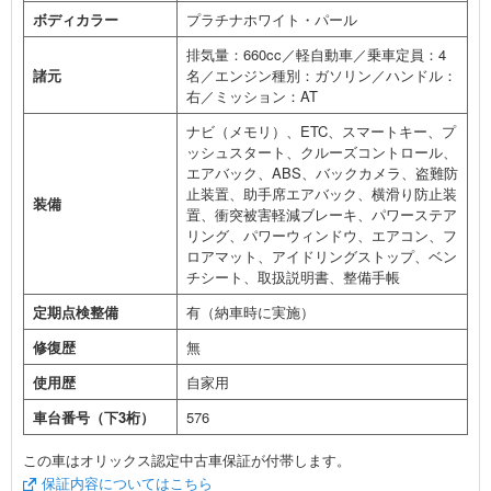
ボディカラー
プラチナホワイト・パール
排気量：660cc／軽自動車／乗車定員：4
諸元
名／エンジン種別：ガソリン／ハンドル：
右／ミッション：AT
ナビ（メモリ）、ETC、スマートキー、プ
ッシュスタート、クルーズコントロール、
エアバック、ABS、バックカメラ、盗難防
止装置、助手席エアバック、横滑り防止装
装備
置、衝突被害軽減ブレーキ、パワーステア
リング、パワーウィンドウ、エアコン、フ
ロアマット、アイドリングストップ、ベン
チシート、取扱説明書、整備手帳
定期点検整備
有（納車時に実施）
修復歴
無
使用歴
自家用
車台番号（下3桁）
576
この車はオリックス認定中古車保証が付帯します。
保証内容についてはこちら