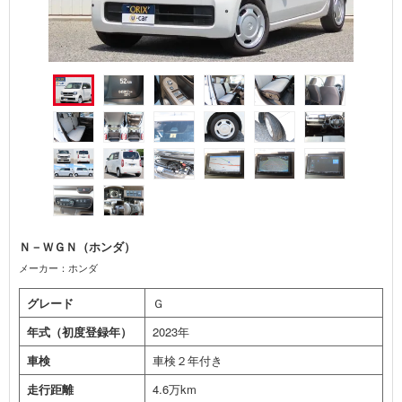
Ｎ－ＷＧＮ（ホンダ）
メーカー：ホンダ
グレード
Ｇ
年式（初度登録年）
2023年
車検
車検２年付き
走行距離
4.6万km