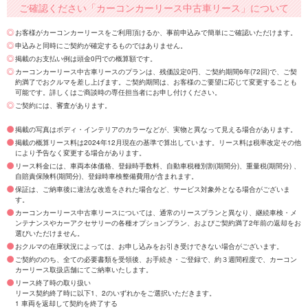
ご確認ください「カーコンカーリース中古車リース」について
お客様がカーコンカーリースをご利用頂けるか、事前申込みで簡単にご確認いただけます。
申込みと同時にご契約が確定するものではありません。
掲載のお支払い例は頭金0円での概算額です。
カーコンカーリース中古車リースのプランは、残価設定0円、ご契約期間6年(72回)で、ご契
約満了でおクルマを差し上げます。ご契約期間は、お客様のご要望に応じて変更することも
可能です。詳しくはご商談時の専任担当者にお申し付けください。
ご契約には、審査があります。
掲載の写真はボディ・インテリアのカラーなどが、実物と異なって見える場合があります。
掲載の概算リース料は2024年12月現在の基準で算出しています。リース料は税率改定その他
により予告なく変更する場合があります。
リース料金には、車両本体価格、登録時手数料、自動車税種別割(期間分)、重量税(期間分) 、
自賠責保険料(期間分)、登録時車検整備費用が含まれます。
保証は、ご納車後に違法な改造をされた場合など、サービス対象外となる場合がございま
す。
カーコンカーリース中古車リースについては、通常のリースプランと異なり、継続車検・メ
ンテナンスやカーアクセサリーの各種オプションプラン、およびご契約満了2年前の返却をお
選びいただけません。
おクルマの在庫状況によっては、お申し込みをお引き受けできない場合がございます。
ご契約ののち、全ての必要書類を受領後、お手続き・ご登録で、約３週間程度で、カーコン
カーリース取扱店舗にてご納車いたします。
リース終了時の取り扱い
リース契約終了時に以下1、2のいずれかをご選択いただきます。
1 車両を返却して契約を終了する