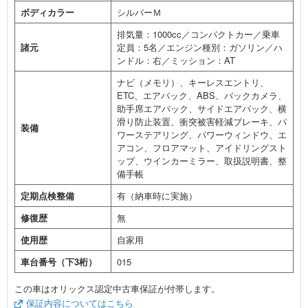
ボディカラー
シルバーＭ
排気量：1000cc／コンパクトカー／乗車
諸元
定員：5名／エンジン種別：ガソリン／ハ
ンドル：右／ミッション：AT
ナビ（メモリ）、キーレスエントリ、
ETC、エアバック、ABS、バックカメラ、
助手席エアバック、サイドエアバック、横
滑り防止装置、衝突被害軽減ブレーキ、パ
装備
ワーステアリング、パワーウィンドウ、エ
アコン、フロアマット、アイドリングスト
ップ、ウインカーミラー、取扱説明書、整
備手帳
定期点検整備
有（納車時に実施）
修復歴
無
使用歴
自家用
車台番号（下3桁）
015
この車はオリックス認定中古車保証が付帯します。
保証内容についてはこちら