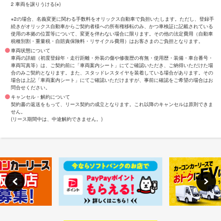
2 車両を譲りうける(※)
※2の場合、名義変更に関わる手数料をオリックス自動車で負担いたします。ただし、登録手
続きがオリックス自動車からご契約者様への所有権移転のみ、かつ車検証に記載されている
使用の本拠の位置等について、変更を伴わない場合に限ります。その他の法定費用（自動車
税種別割・重量税・自賠責保険料・リサイクル費用）はお客さまのご負担となります。
車両状態について
車両の詳細（初度登録年・走行距離・外装の傷や修復歴の有無・使用歴・装備・車台番号・
車両写真等）は、ご契約前に「車両案内シート」にてご確認いただき、ご納得いただけた場
合のみご契約となります。また、スタッドレスタイヤを装着している場合があります。その
場合は上記「車両案内シート」にてご確認いただけますが、事前に確認をご希望の場合はお
問合せください。
キャンセル・解約について
契約書の返送をもって、リース契約の成立となります。これ以降のキャンセルは原則できま
せん。
(リース期間中は、中途解約できません。)