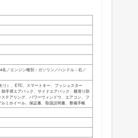
員：4名／エンジン種別：ガソリン／ハンドル：右／
モリ）、ETC、スマートキー、プッシュスター
、助手席エアバック、サイドエアバック、横滑り防
ーステアリング、パワーウィンドウ、エアコン、フ
アルミホイール、保証書、取扱説明書、整備手帳