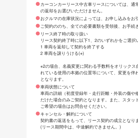
カーコンカーリース中古車リースについては、通
の返却をお選びいただけません。
おクルマの在庫状況によっては、お申し込みをお
ご契約ののち、全ての必要書類を受領後、お手続
リース終了時の取り扱い
リース契約終了時に以下1、2のいずれかをご選択
1 車両を返却して契約を終了する
2 車両を譲りうける(※)
※2の場合、名義変更に関わる手数料をオリック
れている使用の本拠の位置等について、変更を伴
となります。
車両状態について
車両の詳細（初度登録年・走行距離・外装の傷や
だけた場合のみご契約となります。また、スタッ
ご希望の場合はお問合せください。
キャンセル・解約について
契約書の返送をもって、リース契約の成立となり
(リース期間中は、中途解約できません。)