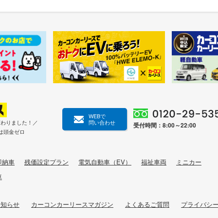
WEBで
変わりました！／
問い合わせ
受付時間：8:00～22:00
は頭金ゼロ
即納車
残価設定プラン
電気自動車（EV）
福祉車両
ミニカー
車
お知らせ
カーコンカーリースマガジン
よくあるご質問
プライバシ