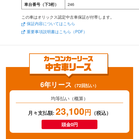
車台番号（下3桁）
246
この車はオリックス認定中古車保証が付帯します。
保証内容についてはこちら
重要事項説明書はこちら（PDF）
6年リース
（72回払い）
均等払い（概算）
23,100
円
月々支払額:
（税込）
頭金0円