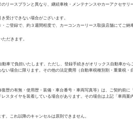
常のリースプランと異なり、継続車検・メンテナンスやカーアクセサリ
引き受けできない場合がございます。
き・ご登録で、約３週間程度で、カーコンカーリース取扱店舗にてご納
いただきます。
ス自動車で負担いたします。ただし、登録手続きがオリックス自動車から
わない場合に限ります。その他の法定費用（自動車税種別割・重量税・
修復歴の有無・使用歴・装備・車台番号・車両写真等）は、ご契約前に
ドレスタイヤを装着している場合があります。その場合は上記「車両案
ます。これ以降のキャンセルは原則できません。