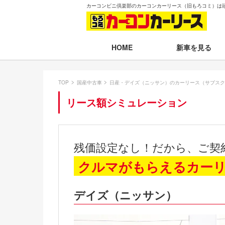
カーコンビニ倶楽部のカーコンカーリース（旧もろコミ）は
新車を見る
HOME
月々30,000円以下
TOP
国産中古車
日産・デイズ（ニッサン）のカーリース（サブスク
月々30,001～35,
リース額シミュレーション
月々35,001～40,
月々40,001～50,
残価設定なし！だから、ご契
月々50,001円以
クルマがもらえるカー
新車一覧から選ぶ
デイズ（ニッサン）
即納車（最短14日
残価設定プラン