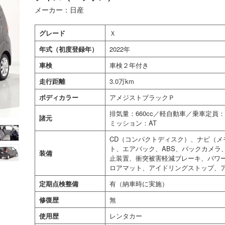
メーカー：日産
グレード
Ｘ
年式（初度登録年）
2022年
車検
車検２年付き
走行距離
3.0万km
ボディカラー
アメジストブラックＰ
排気量：660cc／軽自動車／乗車定
諸元
ミッション：AT
CD（コンパクトディスク）、ナビ（メ
ト、エアバック、ABS、バックカメラ
装備
止装置、衝突被害軽減ブレーキ、パワ
ロアマット、アイドリングストップ、
定期点検整備
有（納車時に実施）
修復歴
無
使用歴
レンタカー