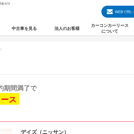
頭金ゼロ
WEBで問
カーコンカーリース
中古車を見る
法人のお客様
について
のクルマ見る
国産中古車
カーコンカーリースと
）
000円のクルマを見る
輸入中古車
初めての方のカーリー
000円のクルマを見る
プランについて
000円のクルマを見る
オプションについて
約期間満了で
上のクルマを見る
よくある質問
リース
で納車）
デイズ（ニッサン）