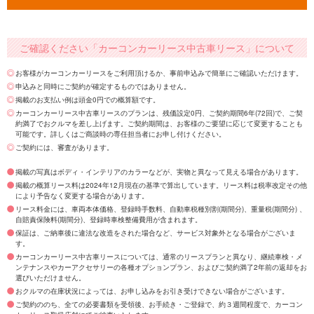
ご確認ください「カーコンカーリース中古車リース」について
お客様がカーコンカーリースをご利用頂けるか、事前申込みで簡単にご確認いただけます。
申込みと同時にご契約が確定するものではありません。
掲載のお支払い例は頭金0円での概算額です。
カーコンカーリース中古車リースのプランは、残価設定0円、ご契約期間6年(72回)で、ご契
約満了でおクルマを差し上げます。ご契約期間は、お客様のご要望に応じて変更することも
可能です。詳しくはご商談時の専任担当者にお申し付けください。
ご契約には、審査があります。
掲載の写真はボディ・インテリアのカラーなどが、実物と異なって見える場合があります。
掲載の概算リース料は2024年12月現在の基準で算出しています。リース料は税率改定その他
により予告なく変更する場合があります。
リース料金には、車両本体価格、登録時手数料、自動車税種別割(期間分)、重量税(期間分) 、
自賠責保険料(期間分)、登録時車検整備費用が含まれます。
保証は、ご納車後に違法な改造をされた場合など、サービス対象外となる場合がございま
す。
カーコンカーリース中古車リースについては、通常のリースプランと異なり、継続車検・メ
ンテナンスやカーアクセサリーの各種オプションプラン、およびご契約満了2年前の返却をお
選びいただけません。
おクルマの在庫状況によっては、お申し込みをお引き受けできない場合がございます。
ご契約ののち、全ての必要書類を受領後、お手続き・ご登録で、約３週間程度で、カーコン