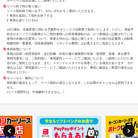
カーリース取扱店舗にてご納車いたします。
リース終了時の取り扱い
リース契約終了時に以下1、2のいずれかをご選択いただきます。
1 車両を返却して契約を終了する
2 車両を譲りうける(※)
※2の場合、名義変更に関わる手数料をオリックス自動車で負担いたします。ただし、登録手
続きがオリックス自動車からご契約者様への所有権移転のみ、かつ車検証に記載されている
使用の本拠の位置等について、変更を伴わない場合に限ります。その他の法定費用（自動車
税種別割・重量税・自賠責保険料・リサイクル費用）はお客さまのご負担となります。
車両状態について
車両の詳細（初度登録年・走行距離・外装の傷や修復歴の有無・使用歴・装備・車台番号・
車両写真等）は、ご契約前に「車両案内シート」にてご確認いただき、ご納得いただけた場
合のみご契約となります。また、スタッドレスタイヤを装着している場合があります。その
場合は上記「車両案内シート」にてご確認いただけますが、事前に確認をご希望の場合はお
問合せください。
キャンセル・解約について
契約書の返送をもって、リース契約の成立となります。これ以降のキャンセルは原則できま
せん。
(リース期間中は、中途解約できません。)