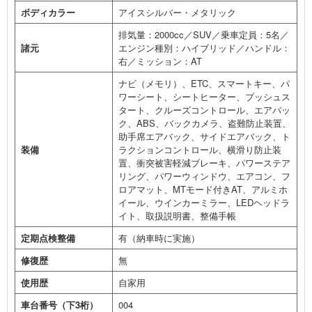
ボディカラー
アイスシルバー・メタリック
排気量：2000cc／SUV／乗車定員：5名／
諸元
エンジン種別：ハイブリッド／ハンドル：
右／ミッション：AT
ナビ（メモリ）、ETC、スマートキー、パ
ワーシート、シートヒーター、プッシュス
タート、クルーズコントロール、エアバッ
ク、ABS、バックカメラ、盗難防止装置、
助手席エアバック、サイドエアバック、ト
装備
ラクションコントロール、横滑り防止装
置、衝突被害軽減ブレーキ、パワーステア
リング、パワーウィンドウ、エアコン、フ
ロアマット、MTモード付きAT、アルミホ
イール、ウインカーミラー、LEDヘッドラ
イト、取扱説明書、整備手帳
定期点検整備
有（納車時に実施）
修復歴
無
使用歴
自家用
車台番号（下3桁）
004