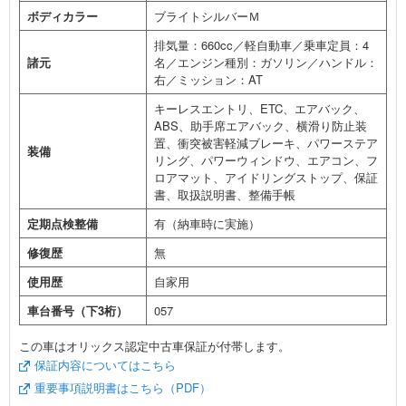
ボディカラー
ブライトシルバーＭ
排気量：660cc／軽自動車／乗車定員：4
諸元
名／エンジン種別：ガソリン／ハンドル：
右／ミッション：AT
キーレスエントリ、ETC、エアバック、
ABS、助手席エアバック、横滑り防止装
置、衝突被害軽減ブレーキ、パワーステア
装備
リング、パワーウィンドウ、エアコン、フ
ロアマット、アイドリングストップ、保証
書、取扱説明書、整備手帳
定期点検整備
有（納車時に実施）
修復歴
無
使用歴
自家用
車台番号（下3桁）
057
この車はオリックス認定中古車保証が付帯します。
保証内容についてはこちら
重要事項説明書はこちら（PDF）