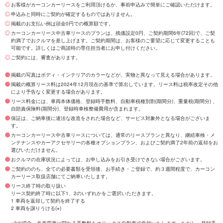
お客様がカーコンカーリースをご利用頂けるか、事前申込みで簡単にご確認いただけます。
申込みと同時にご契約が確定するものではありません。
掲載のお支払い例は頭金0円での概算額です。
カーコンカーリース中古車リースのプランは、残価設定0円、ご契約期間6年(72回)で、ご契
約満了でおクルマを差し上げます。ご契約期間は、お客様のご要望に応じて変更することも
可能です。詳しくはご商談時の専任担当者にお申し付けください。
ご契約には、審査があります。
掲載の写真はボディ・インテリアのカラーなどが、実物と異なって見える場合があります。
掲載の概算リース料は2024年12月現在の基準で算出しています。リース料は税率改定その他
により予告なく変更する場合があります。
リース料金には、車両本体価格、登録時手数料、自動車税種別割(期間分)、重量税(期間分) 、
自賠責保険料(期間分)、登録時車検整備費用が含まれます。
保証は、ご納車後に違法な改造をされた場合など、サービス対象外となる場合がございま
す。
カーコンカーリース中古車リースについては、通常のリースプランと異なり、継続車検・メ
ンテナンスやカーアクセサリーの各種オプションプラン、およびご契約満了2年前の返却をお
選びいただけません。
おクルマの在庫状況によっては、お申し込みをお引き受けできない場合がございます。
ご契約ののち、全ての必要書類を受領後、お手続き・ご登録で、約３週間程度で、カーコン
カーリース取扱店舗にてご納車いたします。
リース終了時の取り扱い
リース契約終了時に以下1、2のいずれかをご選択いただきます。
1 車両を返却して契約を終了する
2 車両を譲りうける(※)