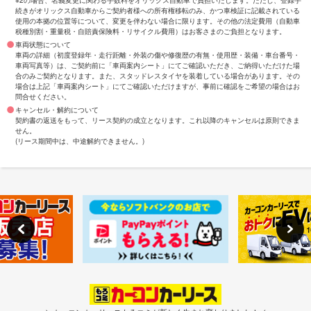
※2の場合、名義変更に関わる手数料をオリックス自動車で負担いたします。ただし、登録手
続きがオリックス自動車からご契約者様への所有権移転のみ、かつ車検証に記載されている
使用の本拠の位置等について、変更を伴わない場合に限ります。その他の法定費用（自動車
税種別割・重量税・自賠責保険料・リサイクル費用）はお客さまのご負担となります。
車両状態について
車両の詳細（初度登録年・走行距離・外装の傷や修復歴の有無・使用歴・装備・車台番号・
車両写真等）は、ご契約前に「車両案内シート」にてご確認いただき、ご納得いただけた場
合のみご契約となります。また、スタッドレスタイヤを装着している場合があります。その
場合は上記「車両案内シート」にてご確認いただけますが、事前に確認をご希望の場合はお
問合せください。
キャンセル・解約について
契約書の返送をもって、リース契約の成立となります。これ以降のキャンセルは原則できま
せん。
(リース期間中は、中途解約できません。)