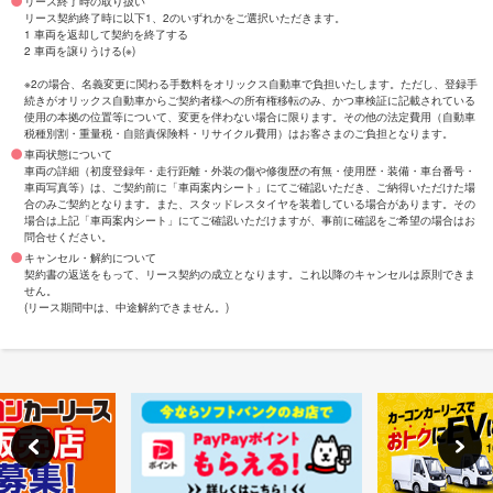
リース終了時の取り扱い
リース契約終了時に以下1、2のいずれかをご選択いただきます。
1 車両を返却して契約を終了する
2 車両を譲りうける(※)
※2の場合、名義変更に関わる手数料をオリックス自動車で負担いたします。ただし、登録手
続きがオリックス自動車からご契約者様への所有権移転のみ、かつ車検証に記載されている
使用の本拠の位置等について、変更を伴わない場合に限ります。その他の法定費用（自動車
税種別割・重量税・自賠責保険料・リサイクル費用）はお客さまのご負担となります。
車両状態について
車両の詳細（初度登録年・走行距離・外装の傷や修復歴の有無・使用歴・装備・車台番号・
車両写真等）は、ご契約前に「車両案内シート」にてご確認いただき、ご納得いただけた場
合のみご契約となります。また、スタッドレスタイヤを装着している場合があります。その
場合は上記「車両案内シート」にてご確認いただけますが、事前に確認をご希望の場合はお
問合せください。
キャンセル・解約について
契約書の返送をもって、リース契約の成立となります。これ以降のキャンセルは原則できま
せん。
(リース期間中は、中途解約できません。)