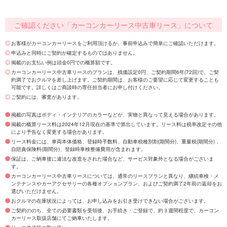
ご確認ください「カーコンカーリース中古車リース」について
お客様がカーコンカーリースをご利用頂けるか、事前申込みで簡単にご確認いただけます。
申込みと同時にご契約が確定するものではありません。
掲載のお支払い例は頭金0円での概算額です。
カーコンカーリース中古車リースのプランは、残価設定0円、ご契約期間6年(72回)で、ご契
約満了でおクルマを差し上げます。ご契約期間は、お客様のご要望に応じて変更することも
可能です。詳しくはご商談時の専任担当者にお申し付けください。
ご契約には、審査があります。
掲載の写真はボディ・インテリアのカラーなどが、実物と異なって見える場合があります。
掲載の概算リース料は2024年12月現在の基準で算出しています。リース料は税率改定その他
により予告なく変更する場合があります。
リース料金には、車両本体価格、登録時手数料、自動車税種別割(期間分)、重量税(期間分) 、
自賠責保険料(期間分)、登録時車検整備費用が含まれます。
保証は、ご納車後に違法な改造をされた場合など、サービス対象外となる場合がございま
す。
カーコンカーリース中古車リースについては、通常のリースプランと異なり、継続車検・メ
ンテナンスやカーアクセサリーの各種オプションプラン、およびご契約満了2年前の返却をお
選びいただけません。
おクルマの在庫状況によっては、お申し込みをお引き受けできない場合がございます。
ご契約ののち、全ての必要書類を受領後、お手続き・ご登録で、約３週間程度で、カーコン
カーリース取扱店舗にてご納車いたします。