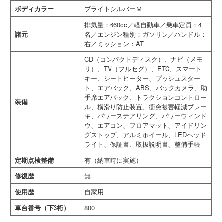
ボディカラー
ブライトシルバーＭ
排気量：660cc／軽自動車／乗車定員：4
諸元
名／エンジン種別：ガソリン／ハンドル：
右／ミッション：AT
CD（コンパクトディスク）、ナビ（メモ
リ）、TV（フルセグ）、ETC、スマート
キー、シートヒーター、プッシュスター
ト、エアバック、ABS、バックカメラ、助
手席エアバック、トラクションコントロー
装備
ル、横滑り防止装置、衝突被害軽減ブレー
キ、パワーステアリング、パワーウィンド
ウ、エアコン、フロアマット、アイドリン
グストップ、アルミホイール、LEDヘッド
ライト、保証書、取扱説明書、整備手帳
定期点検整備
有（納車時に実施）
修復歴
無
使用歴
自家用
車台番号（下3桁）
800