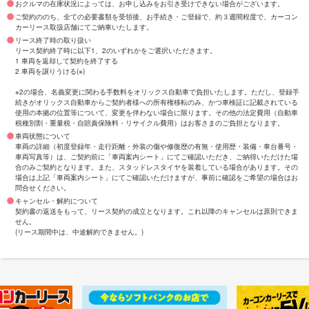
おクルマの在庫状況によっては、お申し込みをお引き受けできない場合がございます。
ご契約ののち、全ての必要書類を受領後、お手続き・ご登録で、約３週間程度で、カーコン
カーリース取扱店舗にてご納車いたします。
リース終了時の取り扱い
リース契約終了時に以下1、2のいずれかをご選択いただきます。
1 車両を返却して契約を終了する
2 車両を譲りうける(※)
※2の場合、名義変更に関わる手数料をオリックス自動車で負担いたします。ただし、登録手
続きがオリックス自動車からご契約者様への所有権移転のみ、かつ車検証に記載されている
使用の本拠の位置等について、変更を伴わない場合に限ります。その他の法定費用（自動車
税種別割・重量税・自賠責保険料・リサイクル費用）はお客さまのご負担となります。
車両状態について
車両の詳細（初度登録年・走行距離・外装の傷や修復歴の有無・使用歴・装備・車台番号・
車両写真等）は、ご契約前に「車両案内シート」にてご確認いただき、ご納得いただけた場
合のみご契約となります。また、スタッドレスタイヤを装着している場合があります。その
場合は上記「車両案内シート」にてご確認いただけますが、事前に確認をご希望の場合はお
問合せください。
キャンセル・解約について
契約書の返送をもって、リース契約の成立となります。これ以降のキャンセルは原則できま
せん。
(リース期間中は、中途解約できません。)