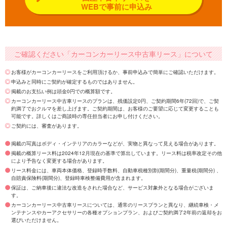
WEBで事前に申込み
ご確認ください「カーコンカーリース中古車リース」について
お客様がカーコンカーリースをご利用頂けるか、事前申込みで簡単にご確認いただけます。
申込みと同時にご契約が確定するものではありません。
掲載のお支払い例は頭金0円での概算額です。
カーコンカーリース中古車リースのプランは、残価設定0円、ご契約期間6年(72回)で、ご契
約満了でおクルマを差し上げます。ご契約期間は、お客様のご要望に応じて変更することも
可能です。詳しくはご商談時の専任担当者にお申し付けください。
ご契約には、審査があります。
掲載の写真はボディ・インテリアのカラーなどが、実物と異なって見える場合があります。
掲載の概算リース料は2024年12月現在の基準で算出しています。リース料は税率改定その他
により予告なく変更する場合があります。
リース料金には、車両本体価格、登録時手数料、自動車税種別割(期間分)、重量税(期間分) 、
自賠責保険料(期間分)、登録時車検整備費用が含まれます。
保証は、ご納車後に違法な改造をされた場合など、サービス対象外となる場合がございま
す。
カーコンカーリース中古車リースについては、通常のリースプランと異なり、継続車検・メ
ンテナンスやカーアクセサリーの各種オプションプラン、およびご契約満了2年前の返却をお
選びいただけません。