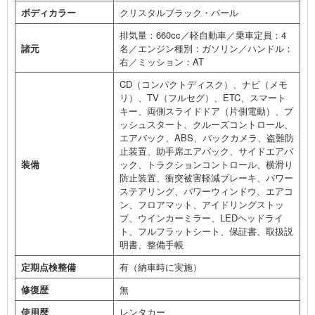
ボディカラー
クリスタルブラック・パール
排気量：660cc／軽自動車／乗車定員：4
諸元
名／エンジン種別：ガソリン／ハンドル：
右／ミッション：AT
CD（コンパクトディスク）、ナビ（メモ
リ）、TV（フルセグ）、ETC、スマート
キー、両側スライドドア（片側電動）、プ
ッシュスタート、クルーズコントロール、
エアバック、ABS、バックカメラ、盗難防
止装置、助手席エアバック、サイドエアバ
装備
ック、トラクションコントロール、横滑り
防止装置、衝突被害軽減ブレーキ、パワー
ステアリング、パワーウィンドウ、エアコ
ン、フロアマット、アイドリングストッ
プ、ウインカーミラー、LEDヘッドライ
ト、フルフラットシート、保証書、取扱説
明書、整備手帳
定期点検整備
有（納車時に実施）
修復歴
無
使用歴
レンタカー