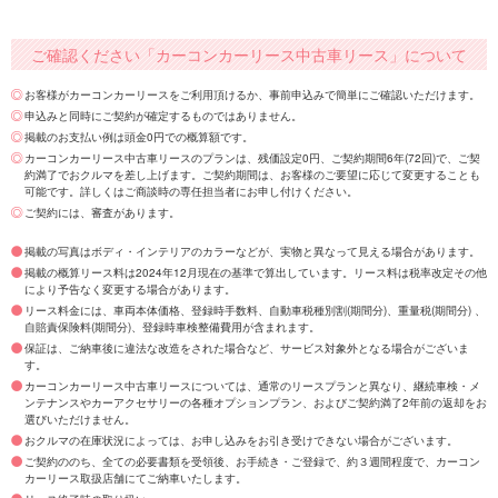
ご確認ください「カーコンカーリース中古車リース」について
お客様がカーコンカーリースをご利用頂けるか、事前申込みで簡単にご確認いただけます。
申込みと同時にご契約が確定するものではありません。
掲載のお支払い例は頭金0円での概算額です。
カーコンカーリース中古車リースのプランは、残価設定0円、ご契約期間6年(72回)で、ご契
約満了でおクルマを差し上げます。ご契約期間は、お客様のご要望に応じて変更することも
可能です。詳しくはご商談時の専任担当者にお申し付けください。
ご契約には、審査があります。
掲載の写真はボディ・インテリアのカラーなどが、実物と異なって見える場合があります。
掲載の概算リース料は2024年12月現在の基準で算出しています。リース料は税率改定その他
により予告なく変更する場合があります。
リース料金には、車両本体価格、登録時手数料、自動車税種別割(期間分)、重量税(期間分) 、
自賠責保険料(期間分)、登録時車検整備費用が含まれます。
保証は、ご納車後に違法な改造をされた場合など、サービス対象外となる場合がございま
す。
カーコンカーリース中古車リースについては、通常のリースプランと異なり、継続車検・メ
ンテナンスやカーアクセサリーの各種オプションプラン、およびご契約満了2年前の返却をお
選びいただけません。
おクルマの在庫状況によっては、お申し込みをお引き受けできない場合がございます。
ご契約ののち、全ての必要書類を受領後、お手続き・ご登録で、約３週間程度で、カーコン
カーリース取扱店舗にてご納車いたします。