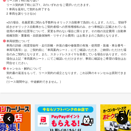
リース終了時の取り扱い
リース契約終了時に以下1、2のいずれかをご選択いただきます。
1 車両を返却して契約を終了する
2 車両を譲りうける(※)
※2の場合、名義変更に関わる手数料をオリックス自動車で負担いたします。ただし、登録手
続きがオリックス自動車からご契約者様への所有権移転のみ、かつ車検証に記載されている
使用の本拠の位置等について、変更を伴わない場合に限ります。その他の法定費用（自動車
税種別割・重量税・自賠責保険料・リサイクル費用）はお客さまのご負担となります。
車両状態について
車両の詳細（初度登録年・走行距離・外装の傷や修復歴の有無・使用歴・装備・車台番号・
車両写真等）は、ご契約前に「車両案内シート」にてご確認いただき、ご納得いただけた場
合のみご契約となります。また、スタッドレスタイヤを装着している場合があります。その
場合は上記「車両案内シート」にてご確認いただけますが、事前に確認をご希望の場合はお
問合せください。
キャンセル・解約について
契約書の返送をもって、リース契約の成立となります。これ以降のキャンセルは原則できま
せん。
(リース期間中は、中途解約できません。)