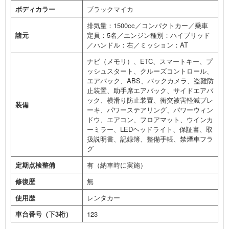
ボディカラー
ブラックマイカ
排気量：1500cc／コンパクトカー／乗車
諸元
定員：5名／エンジン種別：ハイブリッド
／ハンドル：右／ミッション：AT
ナビ（メモリ）、ETC、スマートキー、プ
ッシュスタート、クルーズコントロール、
エアバック、ABS、バックカメラ、盗難防
止装置、助手席エアバック、サイドエアバ
ック、横滑り防止装置、衝突被害軽減ブレ
装備
ーキ、パワーステアリング、パワーウィン
ドウ、エアコン、フロアマット、ウインカ
ーミラー、LEDヘッドライト、保証書、取
扱説明書、記録簿、整備手帳、禁煙車フラ
グ
定期点検整備
有（納車時に実施）
修復歴
無
使用歴
レンタカー
車台番号（下3桁）
123