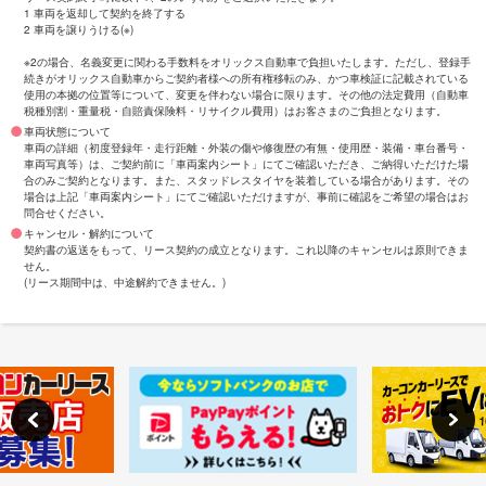
1 車両を返却して契約を終了する
2 車両を譲りうける(※)
※2の場合、名義変更に関わる手数料をオリックス自動車で負担いたします。ただし、登録手
続きがオリックス自動車からご契約者様への所有権移転のみ、かつ車検証に記載されている
使用の本拠の位置等について、変更を伴わない場合に限ります。その他の法定費用（自動車
税種別割・重量税・自賠責保険料・リサイクル費用）はお客さまのご負担となります。
車両状態について
車両の詳細（初度登録年・走行距離・外装の傷や修復歴の有無・使用歴・装備・車台番号・
車両写真等）は、ご契約前に「車両案内シート」にてご確認いただき、ご納得いただけた場
合のみご契約となります。また、スタッドレスタイヤを装着している場合があります。その
場合は上記「車両案内シート」にてご確認いただけますが、事前に確認をご希望の場合はお
問合せください。
キャンセル・解約について
契約書の返送をもって、リース契約の成立となります。これ以降のキャンセルは原則できま
せん。
(リース期間中は、中途解約できません。)