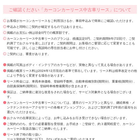
ご確認ください「カーコンカーリース中古車リース」について
お客様がカーコンカーリースをご利用頂けるか、事前申込みで簡単にご確認いただけます。
申込みと同時にご契約が確定するものではありません。
掲載のお支払い例は頭金0円での概算額です。
カーコンカーリース中古車リースのプランは、残価設定0円、ご契約期間6年(72回)で、ご契
約満了でおクルマを差し上げます。ご契約期間は、お客様のご要望に応じて変更することも
可能です。詳しくはご商談時の専任担当者にお申し付けください。
ご契約には、審査があります。
掲載の写真はボディ・インテリアのカラーなどが、実物と異なって見える場合があります。
掲載の概算リース料は2024年12月現在の基準で算出しています。リース料は税率改定その他
により予告なく変更する場合があります。
リース料金には、車両本体価格、登録時手数料、自動車税種別割(期間分)、重量税(期間分) 、
自賠責保険料(期間分)、登録時車検整備費用が含まれます。
保証は、ご納車後に違法な改造をされた場合など、サービス対象外となる場合がございま
す。
カーコンカーリース中古車リースについては、通常のリースプランと異なり、継続車検・メ
ンテナンスやカーアクセサリーの各種オプションプラン、およびご契約満了2年前の返却をお
選びいただけません。
おクルマの在庫状況によっては、お申し込みをお引き受けできない場合がございます。
ご契約ののち、全ての必要書類を受領後、お手続き・ご登録で、約３週間程度で、カーコン
カーリース取扱店舗にてご納車いたします。
リース終了時の取り扱い
リース契約終了時に以下1、2のいずれかをご選択いただきます。