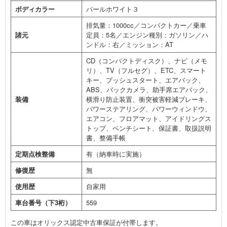
ボディカラー
パールホワイト３
排気量：1000cc／コンパクトカー／乗車
諸元
定員：5名／エンジン種別：ガソリン／ハ
ンドル：右／ミッション：AT
CD（コンパクトディスク）、ナビ（メモ
リ）、TV（フルセグ）、ETC、スマート
キー、プッシュスタート、エアバック、
ABS、バックカメラ、助手席エアバック、
装備
横滑り防止装置、衝突被害軽減ブレーキ、
パワーステアリング、パワーウィンドウ、
エアコン、フロアマット、アイドリングス
トップ、ベンチシート、保証書、取扱説明
書、整備手帳
定期点検整備
有（納車時に実施）
修復歴
無
使用歴
自家用
車台番号（下3桁）
559
この車はオリックス認定中古車保証が付帯します。