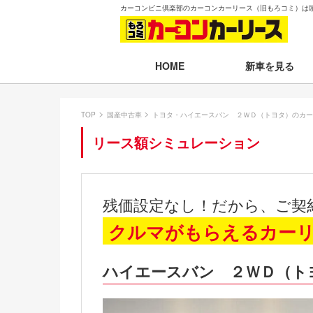
カーコンビニ倶楽部のカーコンカーリース（旧もろコミ）は
新車を見る
HOME
月々30,000円以下
TOP
国産中古車
トヨタ・ハイエースバン ２ＷＤ（トヨタ）のカー
月々30,001～35,
リース額シミュレーション
月々35,001～40,
月々40,001～50,
残価設定なし！だから、ご契
月々50,001円以
クルマがもらえるカー
新車一覧から選ぶ
ハイエースバン ２ＷＤ（ト
即納車（最短14日
残価設定プラン