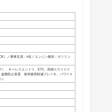
1BOX）／乗車定員：6名／エンジン種別：ガソリン
グ）、キーレスエントリ、ETC、両側スライドド
、盗難防止装置、衝突被害軽減ブレーキ、パワース
コン