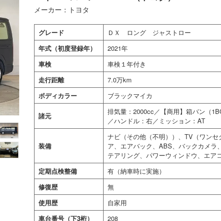
メーカー：トヨタ
グレード
ＤＸ ロング ジャストロー
年式（初度登録年）
2021年
車検
車検１年付き
走行距離
7.0万km
ボディカラー
ブラックマイカ
排気量：2000cc／【商用】箱バン（
諸元
／ハンドル：右／ミッション：AT
ナビ（その他（不明））、TV（ワンセ
装備
ア、エアバック、ABS、バックカメラ
テアリング、パワーウィンドウ、エア
定期点検整備
有（納車時に実施）
修復歴
無
使用歴
自家用
車台番号（下3桁）
208