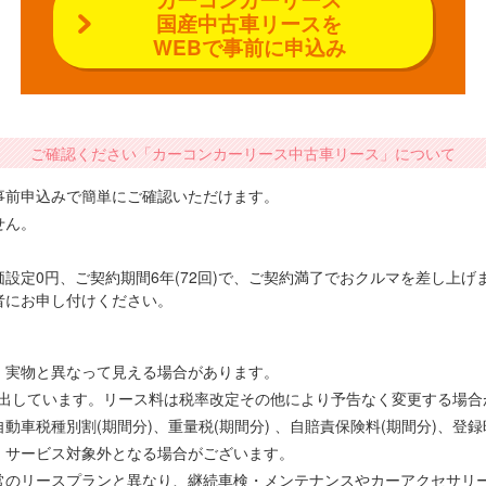
国産中古車リースを
WEBで事前に申込み
ご確認ください「カーコンカーリース中古車リース」について
事前申込みで簡単にご確認いただけます。
せん。
設定0円、ご契約期間6年(72回)で、ご契約満了でおクルマを差し上
者にお申し付けください。
、実物と異なって見える場合があります。
で算出しています。リース料は税率改定その他により予告なく変更する場
車税種別割(期間分)、重量税(期間分) 、自賠責保険料(期間分)、登
、サービス対象外となる場合がございます。
常のリースプランと異なり、継続車検・メンテナンスやカーアクセサリ