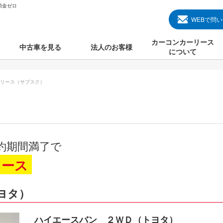
頭金ゼロ
WEBで問
カーコンカーリース
中古車を見る
法人のお客様
について
のクルマ見る
国産中古車
カーコンカーリースと
リース（サブスク）
000円のクルマを見る
輸入中古車
初めての方のカーリー
000円のクルマを見る
プランについて
000円のクルマを見る
オプションについて
約期間満了で
上のクルマを見る
よくある質問
リース
ヨタ）
で納車）
ハイエースバン ２ＷＤ（トヨタ）