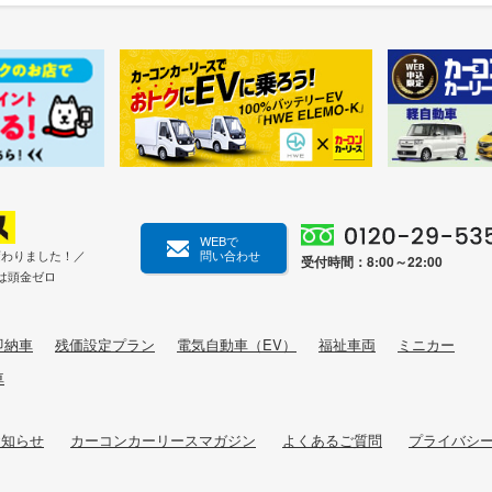
WEBで
変わりました！／
問い合わせ
受付時間：8:00～22:00
は頭金ゼロ
即納車
残価設定プラン
電気自動車（EV）
福祉車両
ミニカー
車
お知らせ
カーコンカーリースマガジン
よくあるご質問
プライバシ