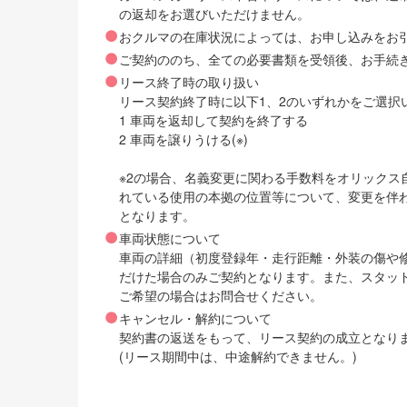
の返却をお選びいただけません。
おクルマの在庫状況によっては、お申し込みをお
ご契約ののち、全ての必要書類を受領後、お手続
リース終了時の取り扱い
リース契約終了時に以下1、2のいずれかをご選択
1 車両を返却して契約を終了する
2 車両を譲りうける(※)
※2の場合、名義変更に関わる手数料をオリック
れている使用の本拠の位置等について、変更を伴
となります。
車両状態について
車両の詳細（初度登録年・走行距離・外装の傷や
だけた場合のみご契約となります。また、スタッ
ご希望の場合はお問合せください。
キャンセル・解約について
契約書の返送をもって、リース契約の成立となり
(リース期間中は、中途解約できません。)