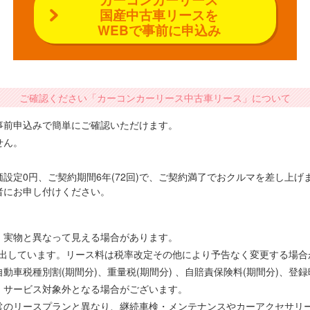
国産中古車リースを
WEBで事前に申込み
ご確認ください「カーコンカーリース中古車リース」について
事前申込みで簡単にご確認いただけます。
せん。
設定0円、ご契約期間6年(72回)で、ご契約満了でおクルマを差し上
者にお申し付けください。
、実物と異なって見える場合があります。
で算出しています。リース料は税率改定その他により予告なく変更する場
車税種別割(期間分)、重量税(期間分) 、自賠責保険料(期間分)、登
、サービス対象外となる場合がございます。
常のリースプランと異なり、継続車検・メンテナンスやカーアクセサリ