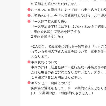
の返却をお選びいただけません。
おクルマの在庫状況によっては、お申し込みをお
ご契約ののち、全ての必要書類を受領後、お手続
リース終了時の取り扱い
リース契約終了時に以下1、2のいずれかをご選択
1 車両を返却して契約を終了する
2 車両を譲りうける(※)
※2の場合、名義変更に関わる手数料をオリック
れている使用の本拠の位置等について、変更を伴
となります。
車両状態について
車両の詳細（初度登録年・走行距離・外装の傷や
だけた場合のみご契約となります。また、スタッ
ご希望の場合はお問合せください。
キャンセル・解約について
契約書の返送をもって、リース契約の成立となり
(リース期間中は、中途解約できません。)