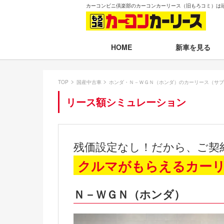
カーコンビニ倶楽部のカーコンカーリース（旧もろコミ）は
新車を見る
HOME
月々30,000円以下
TOP
国産中古車
ホンダ・Ｎ－ＷＧＮ（ホンダ）のカーリース（サブ
月々30,001～35,
リース額シミュレーション
月々35,001～40,
月々40,001～50,
残価設定なし！だから、ご契
月々50,001円以
クルマがもらえるカー
新車一覧から選ぶ
Ｎ－ＷＧＮ（ホンダ）
即納車（最短14日
残価設定プラン