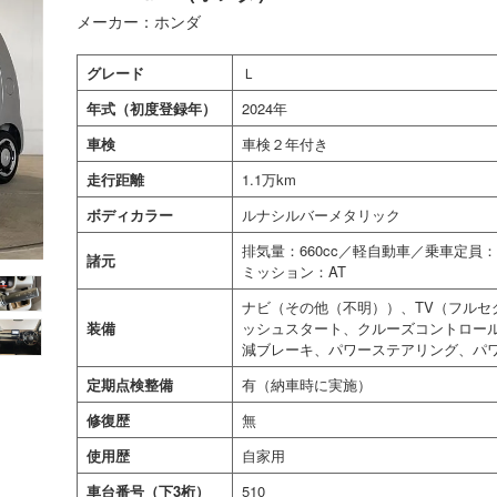
メーカー：ホンダ
グレード
Ｌ
年式（初度登録年）
2024年
車検
車検２年付き
走行距離
1.1万km
ボディカラー
ルナシルバーメタリック
排気量：660cc／軽自動車／乗車定
諸元
ミッション：AT
ナビ（その他（不明））、TV（フルセ
装備
ッシュスタート、クルーズコントロール
減ブレーキ、パワーステアリング、パ
定期点検整備
有（納車時に実施）
修復歴
無
使用歴
自家用
車台番号（下3桁）
510