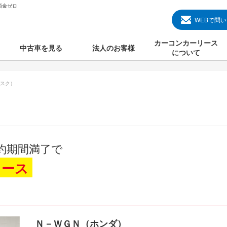
頭金ゼロ
WEBで問
カーコンカーリース
中古車を見る
法人のお客様
について
のクルマ見る
国産中古車
カーコンカーリースと
スク）
000円のクルマを見る
輸入中古車
初めての方のカーリー
000円のクルマを見る
プランについて
000円のクルマを見る
オプションについて
約期間満了で
上のクルマを見る
よくある質問
リース
で納車）
Ｎ－ＷＧＮ（ホンダ）