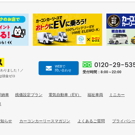
WEBで
変わりました！／
問い合わせ
受付時間：8:00～22:00
は頭金ゼロ
即納車
残価設定プラン
電気自動車（EV）
福祉車両
ミニカー
車
お知らせ
カーコンカーリースマガジン
よくあるご質問
プライバシ