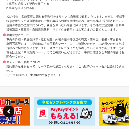
1 車両を返却して契約を終了する
2 車両を譲りうける(※)
※2の場合、名義変更に関わる手数料をオリックス自動車で負担いたします。ただし、登録手
続きがオリックス自動車からご契約者様への所有権移転のみ、かつ車検証に記載されている
使用の本拠の位置等について、変更を伴わない場合に限ります。その他の法定費用（自動車
税種別割・重量税・自賠責保険料・リサイクル費用）はお客さまのご負担となります。
車両状態について
車両の詳細（初度登録年・走行距離・外装の傷や修復歴の有無・使用歴・装備・車台番号・
車両写真等）は、ご契約前に「車両案内シート」にてご確認いただき、ご納得いただけた場
合のみご契約となります。また、スタッドレスタイヤを装着している場合があります。その
場合は上記「車両案内シート」にてご確認いただけますが、事前に確認をご希望の場合はお
問合せください。
キャンセル・解約について
契約書の返送をもって、リース契約の成立となります。これ以降のキャンセルは原則できま
せん。
(リース期間中は、中途解約できません。)