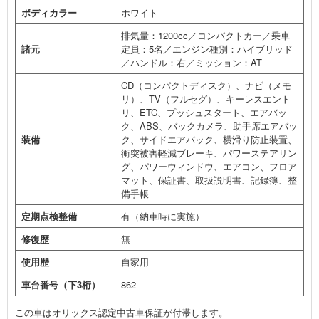
ボディカラー
ホワイト
排気量：1200cc／コンパクトカー／乗車
諸元
定員：5名／エンジン種別：ハイブリッド
／ハンドル：右／ミッション：AT
CD（コンパクトディスク）、ナビ（メモ
リ）、TV（フルセグ）、キーレスエント
リ、ETC、プッシュスタート、エアバッ
ク、ABS、バックカメラ、助手席エアバッ
装備
ク、サイドエアバック、横滑り防止装置、
衝突被害軽減ブレーキ、パワーステアリン
グ、パワーウィンドウ、エアコン、フロア
マット、保証書、取扱説明書、記録簿、整
備手帳
定期点検整備
有（納車時に実施）
修復歴
無
使用歴
自家用
車台番号（下3桁）
862
この車はオリックス認定中古車保証が付帯します。