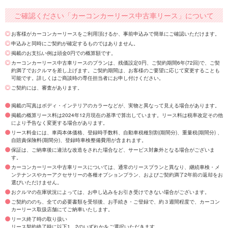
ご確認ください「カーコンカーリース中古車リース」について
お客様がカーコンカーリースをご利用頂けるか、事前申込みで簡単にご確認いただけます。
申込みと同時にご契約が確定するものではありません。
掲載のお支払い例は頭金0円での概算額です。
カーコンカーリース中古車リースのプランは、残価設定0円、ご契約期間6年(72回)で、ご契
約満了でおクルマを差し上げます。ご契約期間は、お客様のご要望に応じて変更することも
可能です。詳しくはご商談時の専任担当者にお申し付けください。
ご契約には、審査があります。
掲載の写真はボディ・インテリアのカラーなどが、実物と異なって見える場合があります。
掲載の概算リース料は2024年12月現在の基準で算出しています。リース料は税率改定その他
により予告なく変更する場合があります。
リース料金には、車両本体価格、登録時手数料、自動車税種別割(期間分)、重量税(期間分) 、
自賠責保険料(期間分)、登録時車検整備費用が含まれます。
保証は、ご納車後に違法な改造をされた場合など、サービス対象外となる場合がございま
す。
カーコンカーリース中古車リースについては、通常のリースプランと異なり、継続車検・メ
ンテナンスやカーアクセサリーの各種オプションプラン、およびご契約満了2年前の返却をお
選びいただけません。
おクルマの在庫状況によっては、お申し込みをお引き受けできない場合がございます。
ご契約ののち、全ての必要書類を受領後、お手続き・ご登録で、約３週間程度で、カーコン
カーリース取扱店舗にてご納車いたします。
リース終了時の取り扱い
リース契約終了時に以下1、2のいずれかをご選択いただきます。