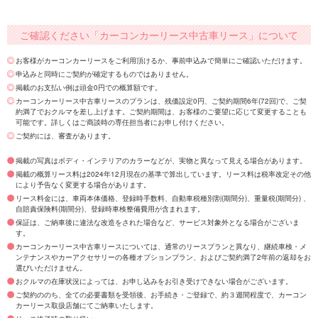
ご確認ください「カーコンカーリース中古車リース」について
お客様がカーコンカーリースをご利用頂けるか、事前申込みで簡単にご確認いただけます。
申込みと同時にご契約が確定するものではありません。
掲載のお支払い例は頭金0円での概算額です。
カーコンカーリース中古車リースのプランは、残価設定0円、ご契約期間6年(72回)で、ご契
約満了でおクルマを差し上げます。ご契約期間は、お客様のご要望に応じて変更することも
可能です。詳しくはご商談時の専任担当者にお申し付けください。
ご契約には、審査があります。
掲載の写真はボディ・インテリアのカラーなどが、実物と異なって見える場合があります。
掲載の概算リース料は2024年12月現在の基準で算出しています。リース料は税率改定その他
により予告なく変更する場合があります。
リース料金には、車両本体価格、登録時手数料、自動車税種別割(期間分)、重量税(期間分) 、
自賠責保険料(期間分)、登録時車検整備費用が含まれます。
保証は、ご納車後に違法な改造をされた場合など、サービス対象外となる場合がございま
す。
カーコンカーリース中古車リースについては、通常のリースプランと異なり、継続車検・メ
ンテナンスやカーアクセサリーの各種オプションプラン、およびご契約満了2年前の返却をお
選びいただけません。
おクルマの在庫状況によっては、お申し込みをお引き受けできない場合がございます。
ご契約ののち、全ての必要書類を受領後、お手続き・ご登録で、約３週間程度で、カーコン
カーリース取扱店舗にてご納車いたします。