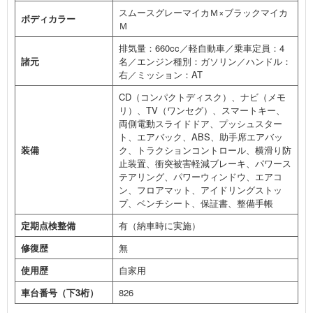
スムースグレーマイカＭ×ブラックマイカ
ボディカラー
Ｍ
排気量：660cc／軽自動車／乗車定員：4
諸元
名／エンジン種別：ガソリン／ハンドル：
右／ミッション：AT
CD（コンパクトディスク）、ナビ（メモ
リ）、TV（ワンセグ）、スマートキー、
両側電動スライドドア、プッシュスター
ト、エアバック、ABS、助手席エアバッ
装備
ク、トラクションコントロール、横滑り防
止装置、衝突被害軽減ブレーキ、パワース
テアリング、パワーウィンドウ、エアコ
ン、フロアマット、アイドリングストッ
プ、ベンチシート、保証書、整備手帳
定期点検整備
有（納車時に実施）
修復歴
無
使用歴
自家用
車台番号（下3桁）
826