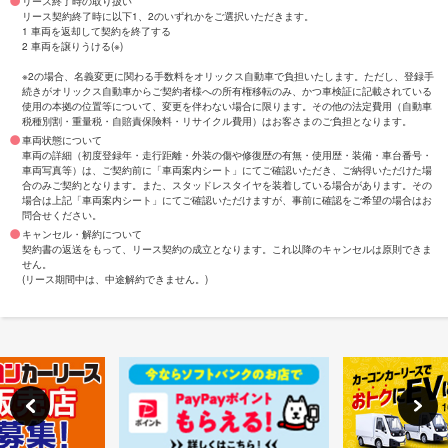
リース終了時の取り扱い
リース契約終了時に以下1、2のいずれかをご選択いただきます。
1 車両を返却して契約を終了する
2 車両を譲りうける(※)
※2の場合、名義変更に関わる手数料をオリックス自動車で負担いたします。ただし、登録手
続きがオリックス自動車からご契約者様への所有権移転のみ、かつ車検証に記載されている
使用の本拠の位置等について、変更を伴わない場合に限ります。その他の法定費用（自動車
税種別割・重量税・自賠責保険料・リサイクル費用）はお客さまのご負担となります。
車両状態について
車両の詳細（初度登録年・走行距離・外装の傷や修復歴の有無・使用歴・装備・車台番号・
車両写真等）は、ご契約前に「車両案内シート」にてご確認いただき、ご納得いただけた場
合のみご契約となります。また、スタッドレスタイヤを装着している場合があります。その
場合は上記「車両案内シート」にてご確認いただけますが、事前に確認をご希望の場合はお
問合せください。
キャンセル・解約について
契約書の返送をもって、リース契約の成立となります。これ以降のキャンセルは原則できま
せん。
(リース期間中は、中途解約できません。)