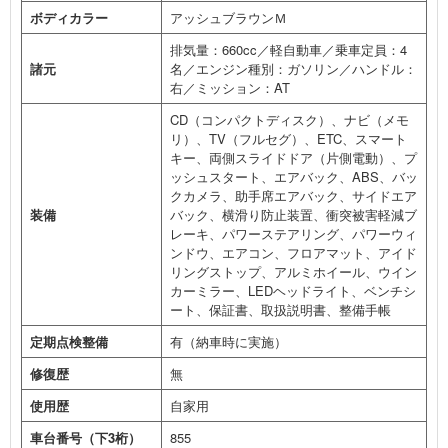
ボディカラー
アッシュブラウンＭ
排気量：660cc／軽自動車／乗車定員：4
諸元
名／エンジン種別：ガソリン／ハンドル：
右／ミッション：AT
CD（コンパクトディスク）、ナビ（メモ
リ）、TV（フルセグ）、ETC、スマート
キー、両側スライドドア（片側電動）、プ
ッシュスタート、エアバック、ABS、バッ
クカメラ、助手席エアバック、サイドエア
装備
バック、横滑り防止装置、衝突被害軽減ブ
レーキ、パワーステアリング、パワーウィ
ンドウ、エアコン、フロアマット、アイド
リングストップ、アルミホイール、ウイン
カーミラー、LEDヘッドライト、ベンチシ
ート、保証書、取扱説明書、整備手帳
定期点検整備
有（納車時に実施）
修復歴
無
使用歴
自家用
車台番号（下3桁）
855