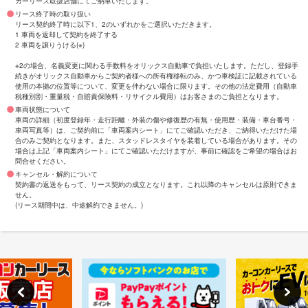
カーリース取扱店舗にてご納車いたします。
リース終了時の取り扱い
リース契約終了時に以下1、2のいずれかをご選択いただきます。
1 車両を返却して契約を終了する
2 車両を譲りうける(※)
※2の場合、名義変更に関わる手数料をオリックス自動車で負担いたします。ただし、登録手
続きがオリックス自動車からご契約者様への所有権移転のみ、かつ車検証に記載されている
使用の本拠の位置等について、変更を伴わない場合に限ります。その他の法定費用（自動車
税種別割・重量税・自賠責保険料・リサイクル費用）はお客さまのご負担となります。
車両状態について
車両の詳細（初度登録年・走行距離・外装の傷や修復歴の有無・使用歴・装備・車台番号・
車両写真等）は、ご契約前に「車両案内シート」にてご確認いただき、ご納得いただけた場
合のみご契約となります。また、スタッドレスタイヤを装着している場合があります。その
場合は上記「車両案内シート」にてご確認いただけますが、事前に確認をご希望の場合はお
問合せください。
キャンセル・解約について
契約書の返送をもって、リース契約の成立となります。これ以降のキャンセルは原則できま
せん。
(リース期間中は、中途解約できません。)