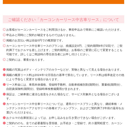
ご確認ください「カーコンカーリース中古車リース」について
お客様がカーコンカーリースをご利用頂けるか、事前申込みで簡単にご確認いただけます。
申込みと同時にご契約が確定するものではありません。
掲載のお支払い例は頭金0円での概算額です。
カーコンカーリース中古車リースのプランは、残価設定0円、ご契約期間6年(72回)で、ご契
約満了でおクルマを差し上げます。ご契約期間は、お客様のご要望に応じて変更することも
可能です。詳しくはご商談時の専任担当者にお申し付けください。
ご契約には、審査があります。
掲載の写真はボディ・インテリアのカラーなどが、実物と異なって見える場合があります。
掲載の概算リース料は2024年12月現在の基準で算出しています。リース料は税率改定その他
により予告なく変更する場合があります。
リース料金には、車両本体価格、登録時手数料、自動車税種別割(期間分)、重量税(期間分) 、
自賠責保険料(期間分)、登録時車検整備費用が含まれます。
保証は、ご納車後に違法な改造をされた場合など、サービス対象外となる場合がございま
す。
カーコンカーリース中古車リースについては、通常のリースプランと異なり、継続車検・メ
ンテナンスやカーアクセサリーの各種オプションプラン、およびご契約満了2年前の返却をお
選びいただけません。
おクルマの在庫状況によっては、お申し込みをお引き受けできない場合がございます。
ご契約ののち、全ての必要書類を受領後、お手続き・ご登録で、約３週間程度で、カーコン