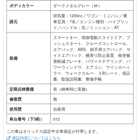
ボディカラー
ダークメタルグレー（Ｍ）
排気量：1200cc／ワゴン・ミニバン／乗
諸元
車定員：7名／エンジン種別：ハイブリッ
ド／ハンドル：右／ミッション：AT
スマートキー、両側電動スライドドア、プ
ッシュスタート、クルーズコントロール、
エアバック、ABS、助手席エアバック、サ
イドエアバック、横滑り防止装置、衝突被
装備
害軽減ブレーキ、パワーステアリング、パ
ワーウィンドウ、エアコン、ウインカーミ
ラー、ウォークスルー、３列シート、保証
書、取扱説明書、整備手帳
定期点検整備
有（納車時に実施）
修復歴
無
使用歴
自家用
車台番号（下3桁）
012
この車はオリックス認定中古車保証が付帯します。
保証内容についてはこちら