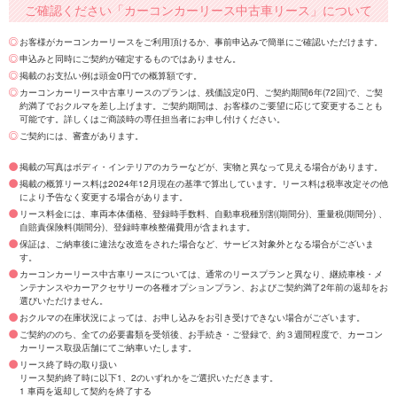
ご確認ください「カーコンカーリース中古車リース」について
お客様がカーコンカーリースをご利用頂けるか、事前申込みで簡単にご確認いただけます。
申込みと同時にご契約が確定するものではありません。
掲載のお支払い例は頭金0円での概算額です。
カーコンカーリース中古車リースのプランは、残価設定0円、ご契約期間6年(72回)で、ご契
約満了でおクルマを差し上げます。ご契約期間は、お客様のご要望に応じて変更することも
可能です。詳しくはご商談時の専任担当者にお申し付けください。
ご契約には、審査があります。
掲載の写真はボディ・インテリアのカラーなどが、実物と異なって見える場合があります。
掲載の概算リース料は2024年12月現在の基準で算出しています。リース料は税率改定その他
により予告なく変更する場合があります。
リース料金には、車両本体価格、登録時手数料、自動車税種別割(期間分)、重量税(期間分) 、
自賠責保険料(期間分)、登録時車検整備費用が含まれます。
保証は、ご納車後に違法な改造をされた場合など、サービス対象外となる場合がございま
す。
カーコンカーリース中古車リースについては、通常のリースプランと異なり、継続車検・メ
ンテナンスやカーアクセサリーの各種オプションプラン、およびご契約満了2年前の返却をお
選びいただけません。
おクルマの在庫状況によっては、お申し込みをお引き受けできない場合がございます。
ご契約ののち、全ての必要書類を受領後、お手続き・ご登録で、約３週間程度で、カーコン
カーリース取扱店舗にてご納車いたします。
リース終了時の取り扱い
リース契約終了時に以下1、2のいずれかをご選択いただきます。
1 車両を返却して契約を終了する