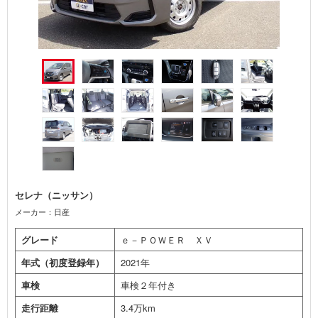
セレナ（ニッサン）
メーカー：日産
グレード
ｅ－ＰＯＷＥＲ ＸＶ
年式（初度登録年）
2021年
車検
車検２年付き
走行距離
3.4万km