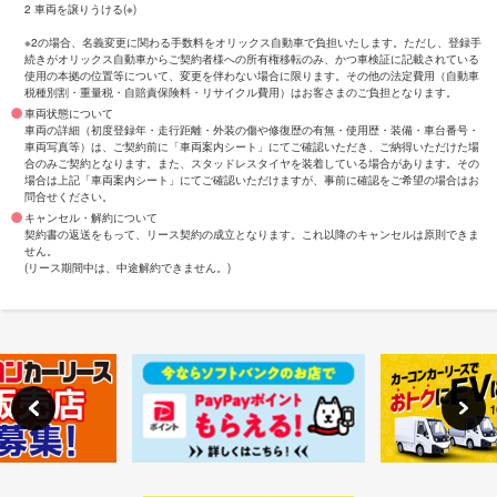
2 車両を譲りうける(※)
※2の場合、名義変更に関わる手数料をオリックス自動車で負担いたします。ただし、登録手
続きがオリックス自動車からご契約者様への所有権移転のみ、かつ車検証に記載されている
使用の本拠の位置等について、変更を伴わない場合に限ります。その他の法定費用（自動車
税種別割・重量税・自賠責保険料・リサイクル費用）はお客さまのご負担となります。
車両状態について
車両の詳細（初度登録年・走行距離・外装の傷や修復歴の有無・使用歴・装備・車台番号・
車両写真等）は、ご契約前に「車両案内シート」にてご確認いただき、ご納得いただけた場
合のみご契約となります。また、スタッドレスタイヤを装着している場合があります。その
場合は上記「車両案内シート」にてご確認いただけますが、事前に確認をご希望の場合はお
問合せください。
キャンセル・解約について
契約書の返送をもって、リース契約の成立となります。これ以降のキャンセルは原則できま
せん。
(リース期間中は、中途解約できません。)