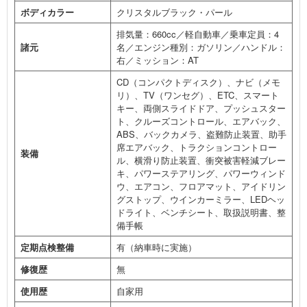
ボディカラー
クリスタルブラック・パール
排気量：660cc／軽自動車／乗車定員：4
諸元
名／エンジン種別：ガソリン／ハンドル：
右／ミッション：AT
CD（コンパクトディスク）、ナビ（メモ
リ）、TV（ワンセグ）、ETC、スマート
キー、両側スライドドア、プッシュスター
ト、クルーズコントロール、エアバック、
ABS、バックカメラ、盗難防止装置、助手
席エアバック、トラクションコントロー
装備
ル、横滑り防止装置、衝突被害軽減ブレー
キ、パワーステアリング、パワーウィンド
ウ、エアコン、フロアマット、アイドリン
グストップ、ウインカーミラー、LEDヘッ
ドライト、ベンチシート、取扱説明書、整
備手帳
定期点検整備
有（納車時に実施）
修復歴
無
使用歴
自家用