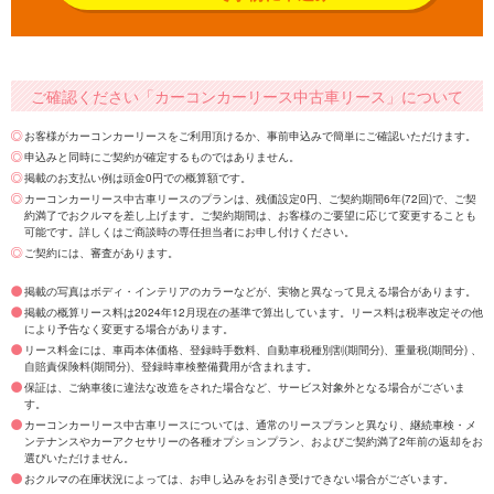
ご確認ください「カーコンカーリース中古車リース」について
お客様がカーコンカーリースをご利用頂けるか、事前申込みで簡単にご確認いただけます。
申込みと同時にご契約が確定するものではありません。
掲載のお支払い例は頭金0円での概算額です。
カーコンカーリース中古車リースのプランは、残価設定0円、ご契約期間6年(72回)で、ご契
約満了でおクルマを差し上げます。ご契約期間は、お客様のご要望に応じて変更することも
可能です。詳しくはご商談時の専任担当者にお申し付けください。
ご契約には、審査があります。
掲載の写真はボディ・インテリアのカラーなどが、実物と異なって見える場合があります。
掲載の概算リース料は2024年12月現在の基準で算出しています。リース料は税率改定その他
により予告なく変更する場合があります。
リース料金には、車両本体価格、登録時手数料、自動車税種別割(期間分)、重量税(期間分) 、
自賠責保険料(期間分)、登録時車検整備費用が含まれます。
保証は、ご納車後に違法な改造をされた場合など、サービス対象外となる場合がございま
す。
カーコンカーリース中古車リースについては、通常のリースプランと異なり、継続車検・メ
ンテナンスやカーアクセサリーの各種オプションプラン、およびご契約満了2年前の返却をお
選びいただけません。
おクルマの在庫状況によっては、お申し込みをお引き受けできない場合がございます。