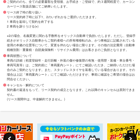
ご契約ののち、全ての必要書類を受領後、お手続き・ご登録で、約３週間程度で、カーコン
カーリース取扱店舗にてご納車いたします。
リース終了時の取り扱い
リース契約終了時に以下1、2のいずれかをご選択いただきます。
1 車両を返却して契約を終了する
2 車両を譲りうける(※)
※2の場合、名義変更に関わる手数料をオリックス自動車で負担いたします。ただし、登録手
続きがオリックス自動車からご契約者様への所有権移転のみ、かつ車検証に記載されている
使用の本拠の位置等について、変更を伴わない場合に限ります。その他の法定費用（自動車
税種別割・重量税・自賠責保険料・リサイクル費用）はお客さまのご負担となります。
車両状態について
車両の詳細（初度登録年・走行距離・外装の傷や修復歴の有無・使用歴・装備・車台番号・
車両写真等）は、ご契約前に「車両案内シート」にてご確認いただき、ご納得いただけた場
合のみご契約となります。また、スタッドレスタイヤを装着している場合があります。その
場合は上記「車両案内シート」にてご確認いただけますが、事前に確認をご希望の場合はお
問合せください。
キャンセル・解約について
契約書の返送をもって、リース契約の成立となります。これ以降のキャンセルは原則できま
せん。
(リース期間中は、中途解約できません。)