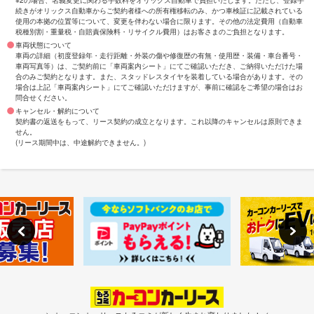
※2の場合、名義変更に関わる手数料をオリックス自動車で負担いたします。ただし、登録手
続きがオリックス自動車からご契約者様への所有権移転のみ、かつ車検証に記載されている
使用の本拠の位置等について、変更を伴わない場合に限ります。その他の法定費用（自動車
税種別割・重量税・自賠責保険料・リサイクル費用）はお客さまのご負担となります。
車両状態について
車両の詳細（初度登録年・走行距離・外装の傷や修復歴の有無・使用歴・装備・車台番号・
車両写真等）は、ご契約前に「車両案内シート」にてご確認いただき、ご納得いただけた場
合のみご契約となります。また、スタッドレスタイヤを装着している場合があります。その
場合は上記「車両案内シート」にてご確認いただけますが、事前に確認をご希望の場合はお
問合せください。
キャンセル・解約について
契約書の返送をもって、リース契約の成立となります。これ以降のキャンセルは原則できま
せん。
(リース期間中は、中途解約できません。)