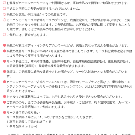
お客様がカーコンカーリースをご利用頂けるか、事前申込みで簡単にご確認いただけます。
申込みと同時にご契約が確定するものではありません。
掲載のお支払い例は頭金0円での概算額です。
カーコンカーリース中古車リースのプランは、残価設定0円、ご契約期間6年(72回)で、ご契
約満了でおクルマを差し上げます。ご契約期間は、お客様のご要望に応じて変更することも
可能です。詳しくはご商談時の専任担当者にお申し付けください。
ご契約には、審査があります。
掲載の写真はボディ・インテリアのカラーなどが、実物と異なって見える場合があります。
掲載の概算リース料は2024年12月現在の基準で算出しています。リース料は税率改定その他
により予告なく変更する場合があります。
リース料金には、車両本体価格、登録時手数料、自動車税種別割(期間分)、重量税(期間分) 、
自賠責保険料(期間分)、登録時車検整備費用が含まれます。
保証は、ご納車後に違法な改造をされた場合など、サービス対象外となる場合がございま
す。
カーコンカーリース中古車リースについては、通常のリースプランと異なり、継続車検・メ
ンテナンスやカーアクセサリーの各種オプションプラン、およびご契約満了2年前の返却をお
選びいただけません。
おクルマの在庫状況によっては、お申し込みをお引き受けできない場合がございます。
ご契約ののち、全ての必要書類を受領後、お手続き・ご登録で、約３週間程度で、カーコン
カーリース取扱店舗にてご納車いたします。
リース終了時の取り扱い
リース契約終了時に以下1、2のいずれかをご選択いただきます。
1 車両を返却して契約を終了する
2 車両を譲りうける(※)