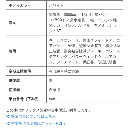
ボディカラー
ホワイト
排気量：2000cc／【商用】箱バン
（1BOX）／乗車定員：3名／エンジン種
諸元
別：ガソリン／ハンドル：右／ミッショ
ン：AT
キーレスエントリ、片側スライドドア、エ
アバック、ABS、盗難防止装置、横滑り防
装備
止装置、衝突被害軽減ブレーキ、パワース
テアリング、パワーウィンドウ、エアコ
ン、フロアマット、保証書、取扱説明書
定期点検整備
有（納車時に実施）
修復歴
無
使用歴
自家用
車台番号（下3桁）
568
この車はオリックス認定中古車保証が付帯します。
保証内容についてはこちら
重要事項説明書はこちら（PDF）