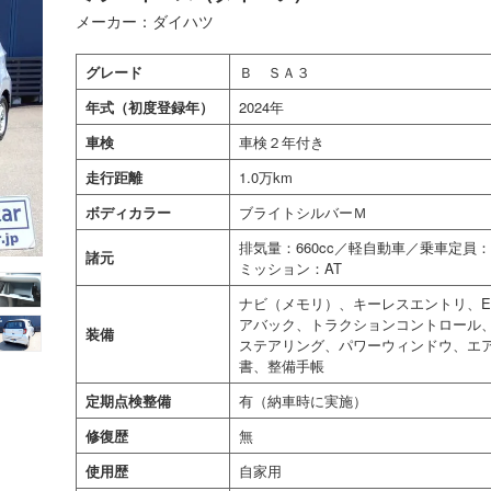
メーカー：ダイハツ
グレード
Ｂ ＳＡ３
年式（初度登録年）
2024年
車検
車検２年付き
走行距離
1.0万km
ボディカラー
ブライトシルバーＭ
排気量：660cc／軽自動車／乗車定
諸元
ミッション：AT
ナビ（メモリ）、キーレスエントリ、E
アバック、トラクションコントロール
装備
ステアリング、パワーウィンドウ、エ
書、整備手帳
定期点検整備
有（納車時に実施）
修復歴
無
使用歴
自家用