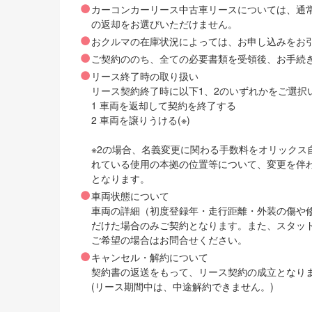
カーコンカーリース中古車リースについては、通
の返却をお選びいただけません。
おクルマの在庫状況によっては、お申し込みをお
ご契約ののち、全ての必要書類を受領後、お手続
リース終了時の取り扱い
リース契約終了時に以下1、2のいずれかをご選択
1 車両を返却して契約を終了する
2 車両を譲りうける(※)
※2の場合、名義変更に関わる手数料をオリック
れている使用の本拠の位置等について、変更を伴
となります。
車両状態について
車両の詳細（初度登録年・走行距離・外装の傷や
だけた場合のみご契約となります。また、スタッ
ご希望の場合はお問合せください。
キャンセル・解約について
契約書の返送をもって、リース契約の成立となり
(リース期間中は、中途解約できません。)