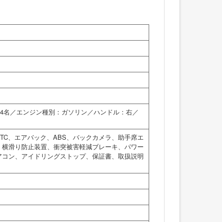
員：4名／エンジン種別：ガソリン／ハンドル：右／
TC、エアバック、ABS、バックカメラ、助手席エ
、横滑り防止装置、衝突被害軽減ブレーキ、パワー
アコン、アイドリングストップ、保証書、取扱説明