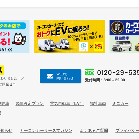
WEBで
変わりました！／
問い合わせ
受付時間：8:00～22:00
は頭金ゼロ
即納車
残価設定プラン
電気自動車（EV）
福祉車両
ミニカー
車
お知らせ
カーコンカーリースマガジン
よくあるご質問
プライバシ