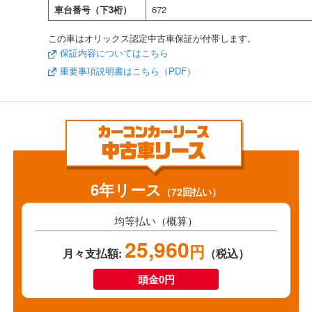
車台番号（下3桁）
672
この車はオリックス認定中古車保証が付帯します。
保証内容についてはこちら
重要事項説明書はこちら（PDF）
6年リース
（72回払い）
均等払い（概算）
25,960
円
月々支払額:
（税込）
頭金0円