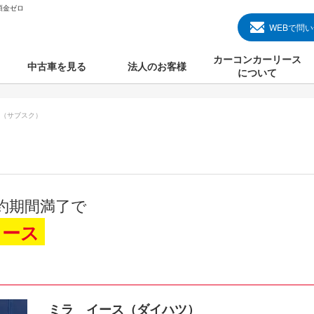
頭金ゼロ
WEBで問
カーコンカーリース
中古車を見る
法人のお客様
について
のクルマ見る
国産中古車
カーコンカーリースと
（サブスク）
000円のクルマを見る
輸入中古車
初めての方のカーリー
000円のクルマを見る
プランについて
000円のクルマを見る
オプションについて
約期間満了で
上のクルマを見る
よくある質問
リース
で納車）
ミラ イース（ダイハツ）