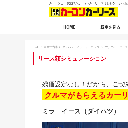
カーコンビニ倶楽部のカーコンカーリース（旧もろコミ）は
新車を見る
HOME
月々30,000円以下
TOP
国産中古車
ダイハツ・ミラ イース（ダイハツ）のカーリース
月々30,001～35,
リース額シミュレーション
月々35,001～40,
月々40,001～50,
残価設定なし！だから、ご契
月々50,001円以
クルマがもらえるカー
新車一覧から選ぶ
ミラ イース（ダイハツ）
即納車（最短14日
残価設定プラン