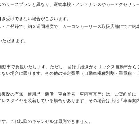
常のリースプランと異なり、継続車検・メンテナンスやカーアクセサリ
引き受けできない場合がございます。
き・ご登録で、約３週間程度で、カーコンカーリース取扱店舗にてご納
いただきます。
ス自動車で負担いたします。ただし、登録手続きがオリックス自動車から
わない場合に限ります。その他の法定費用（自動車税種別割・重量税・
修復歴の有無・使用歴・装備・車台番号・車両写真等）は、ご契約前に
ドレスタイヤを装着している場合があります。その場合は上記「車両案
ます。これ以降のキャンセルは原則できません。