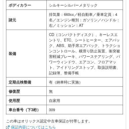
ボディカラー
シルキーシルバーメタリック
排気量：660cc／軽自動車／乗車定員：4
諸元
名／エンジン種別：ガソリン／ハンドル：
右／ミッション：AT
CD（コンパクトディスク）、キーレスエ
ントリ、ETC、シートヒーター、エアバッ
ク、ABS、助手席エアバック、トラクショ
ンコントロール、横滑り防止装置、衝突被
装備
害軽減ブレーキ、パワーステアリング、パ
ワーウィンドウ、エアコン、フロアマッ
ト、アイドリングストップ、取扱説明書、
記録簿、整備手帳
定期点検整備
有（納車時に実施）
修復歴
無
使用歴
自家用
車台番号（下3桁）
309
この車はオリックス認定中古車保証が付帯します。
保証内容についてはこちら