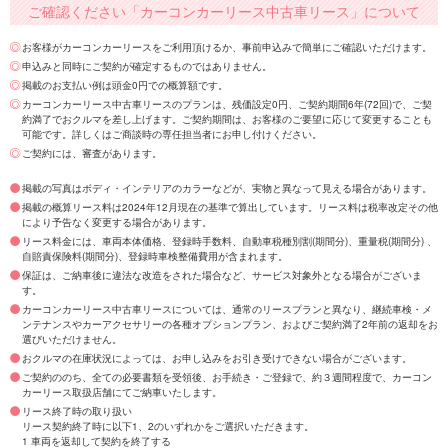
ご確認ください「カーコンカーリース中古車リース」について
お客様がカーコンカーリースをご利用頂けるか、事前申込みで簡単にご確認いただけます。
申込みと同時にご契約が確定するものではありません。
掲載のお支払い例は頭金0円での概算額です。
カーコンカーリース中古車リースのプランは、残価設定0円、ご契約期間6年(72回)で、ご契
約満了でおクルマを差し上げます。ご契約期間は、お客様のご要望に応じて変更することも
可能です。詳しくはご商談時の専任担当者にお申し付けください。
ご契約には、審査があります。
掲載の写真はボディ・インテリアのカラーなどが、実物と異なって見える場合があります。
掲載の概算リース料は2024年12月現在の基準で算出しています。リース料は税率改定その他
により予告なく変更する場合があります。
リース料金には、車両本体価格、登録時手数料、自動車税種別割(期間分)、重量税(期間分) 、
自賠責保険料(期間分)、登録時車検整備費用が含まれます。
保証は、ご納車後に違法な改造をされた場合など、サービス対象外となる場合がございま
す。
カーコンカーリース中古車リースについては、通常のリースプランと異なり、継続車検・メ
ンテナンスやカーアクセサリーの各種オプションプラン、およびご契約満了2年前の返却をお
選びいただけません。
おクルマの在庫状況によっては、お申し込みをお引き受けできない場合がございます。
ご契約ののち、全ての必要書類を受領後、お手続き・ご登録で、約３週間程度で、カーコン
カーリース取扱店舗にてご納車いたします。
リース終了時の取り扱い
リース契約終了時に以下1、2のいずれかをご選択いただきます。
1 車両を返却して契約を終了する