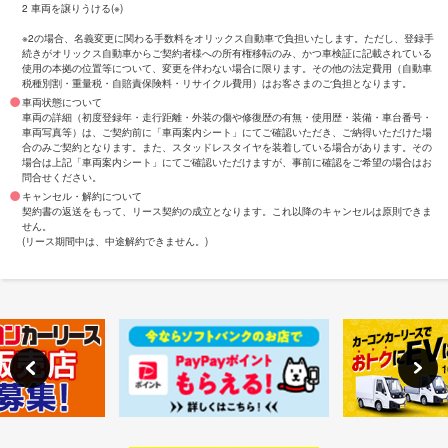
2 車両を譲りうける(※)
※2の場合、名義変更に関わる手数料をオリックス自動車で負担いたします。ただし、登録手
続きがオリックス自動車からご契約者様への所有権移転のみ、かつ車検証に記載されている
使用の本拠の位置等について、変更を伴わない場合に限ります。その他の法定費用（自動車
税種別割・重量税・自賠責保険料・リサイクル費用）はお客さまのご負担となります。
車両状態について
車両の詳細（初度登録年・走行距離・外装の傷や修復歴の有無・使用歴・装備・車台番号・
車両写真等）は、ご契約前に「車両案内シート」にてご確認いただき、ご納得いただけた場
合のみご契約となります。また、スタッドレスタイヤを装着している場合があります。その
場合は上記「車両案内シート」にてご確認いただけますが、事前に確認をご希望の場合はお
問合せください。
キャンセル・解約について
契約書の返送をもって、リース契約の成立となります。これ以降のキャンセルは原則できま
せん。
(リース期間中は、中途解約できません。)