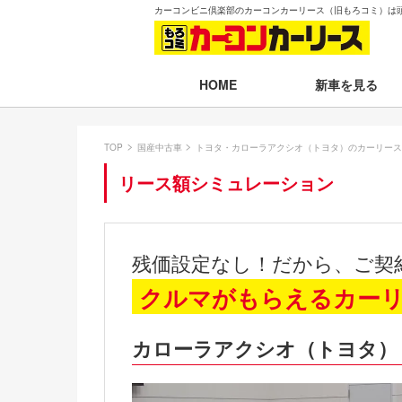
カーコンビニ倶楽部のカーコンカーリース（旧もろコミ）は
新車を見る
HOME
月々30,000円以下
TOP
国産中古車
トヨタ・カローラアクシオ（トヨタ）のカーリース
月々30,001～35,
リース額シミュレーション
月々35,001～40,
月々40,001～50,
残価設定なし！だから、ご契
月々50,001円以
クルマがもらえるカー
新車一覧から選ぶ
カローラアクシオ（トヨタ）
即納車（最短14日
残価設定プラン