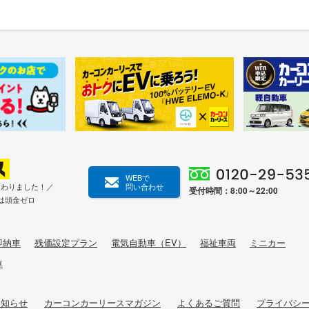
WEBで
変わりました！／
問い合わせ
受付時間：8:00～22:00
は頭金ゼロ
即納車
残価設定プラン
電気自動車（EV）
福祉車両
ミニカー
車
お知らせ
カーコンカーリースマガジン
よくあるご質問
プライバシ