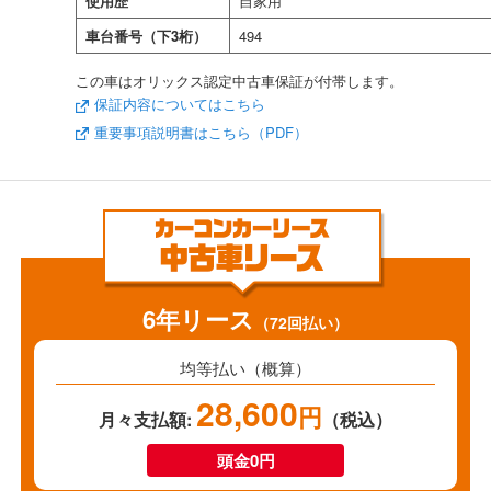
使用歴
自家用
車台番号（下3桁）
494
この車はオリックス認定中古車保証が付帯します。
保証内容についてはこちら
重要事項説明書はこちら（PDF）
6年リース
（72回払い）
均等払い（概算）
28,600
円
月々支払額:
（税込）
頭金0円