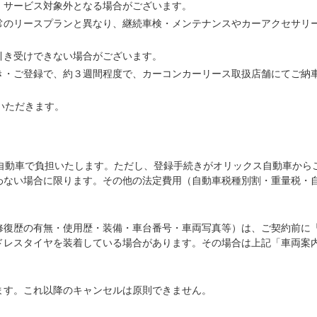
、サービス対象外となる場合がございます。
常のリースプランと異なり、継続車検・メンテナンスやカーアクセサリ
引き受けできない場合がございます。
き・ご登録で、約３週間程度で、カーコンカーリース取扱店舗にてご納
いただきます。
ス自動車で負担いたします。ただし、登録手続きがオリックス自動車から
わない場合に限ります。その他の法定費用（自動車税種別割・重量税・
修復歴の有無・使用歴・装備・車台番号・車両写真等）は、ご契約前に
ドレスタイヤを装着している場合があります。その場合は上記「車両案
ます。これ以降のキャンセルは原則できません。