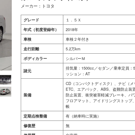
メーカー：トヨタ
グレード
１．５Ｘ
年式（初度登録年）
2018年
車検
車検２年付き
走行距離
5.2万km
ボディカラー
シルバーＭ
排気量：1500cc／セダン／乗車定員
諸元
ッション：AT
CD（コンパクトディスク）、ナビ（メ
ETC、エアバック、ABS、盗難防止
装備
防止装置、衝突被害軽減ブレーキ、パ
フロアマット、アイドリングストップ
帳
定期点検整備
有（納車時に実施）
修復歴
無