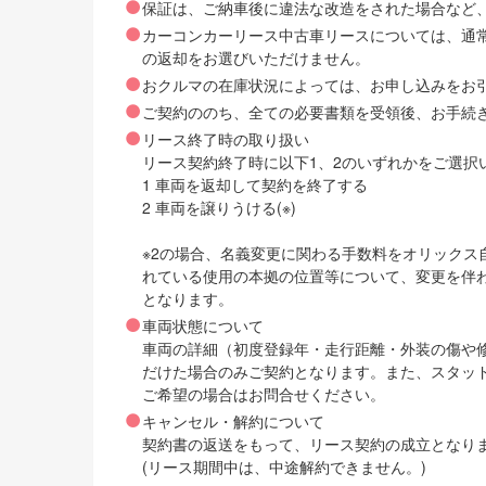
保証は、ご納車後に違法な改造をされた場合など
カーコンカーリース中古車リースについては、通
の返却をお選びいただけません。
おクルマの在庫状況によっては、お申し込みをお
ご契約ののち、全ての必要書類を受領後、お手続
リース終了時の取り扱い
リース契約終了時に以下1、2のいずれかをご選択
1 車両を返却して契約を終了する
2 車両を譲りうける(※)
※2の場合、名義変更に関わる手数料をオリック
れている使用の本拠の位置等について、変更を伴
となります。
車両状態について
車両の詳細（初度登録年・走行距離・外装の傷や
だけた場合のみご契約となります。また、スタッ
ご希望の場合はお問合せください。
キャンセル・解約について
契約書の返送をもって、リース契約の成立となり
(リース期間中は、中途解約できません。)