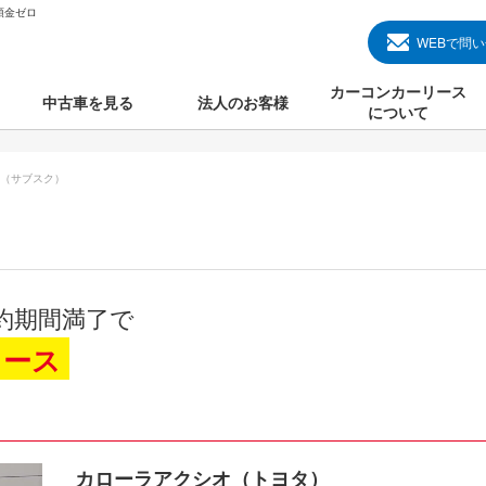
頭金ゼロ
WEBで問
カーコンカーリース
中古車を見る
法人のお客様
について
のクルマ見る
国産中古車
カーコンカーリースと
（サブスク）
000円のクルマを見る
輸入中古車
初めての方のカーリー
000円のクルマを見る
プランについて
000円のクルマを見る
オプションについて
約期間満了で
上のクルマを見る
よくある質問
リース
で納車）
カローラアクシオ（トヨタ）