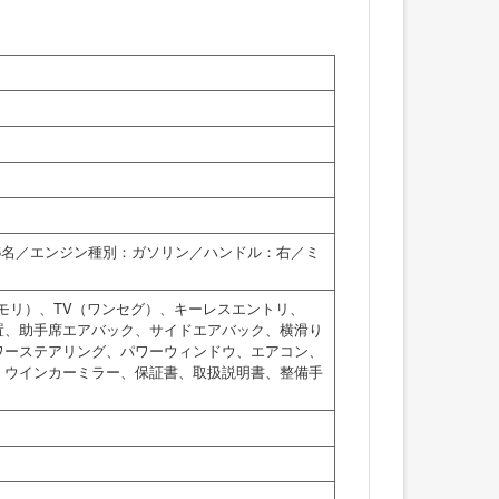
：5名／エンジン種別：ガソリン／ハンドル：右／ミ
モリ）、TV（ワンセグ）、キーレスエントリ、
装置、助手席エアバック、サイドエアバック、横滑り
ワーステアリング、パワーウィンドウ、エアコン、
、ウインカーミラー、保証書、取扱説明書、整備手