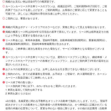
掲載のお支払い例は頭金0円での概算額です。
カーコンカーリース中古車リースのプランは、残価設定0円、ご契約期間6年(72回)で、ご契
約満了でおクルマを差し上げます。ご契約期間は、お客様のご要望に応じて変更することも
可能です。詳しくはご商談時の専任担当者にお申し付けください。
ご契約には、審査があります。
掲載の写真はボディ・インテリアのカラーなどが、実物と異なって見える場合があります。
掲載の概算リース料は2024年12月現在の基準で算出しています。リース料は税率改定その他
により予告なく変更する場合があります。
リース料金には、車両本体価格、登録時手数料、自動車税種別割(期間分)、重量税(期間分) 、
自賠責保険料(期間分)、登録時車検整備費用が含まれます。
保証は、ご納車後に違法な改造をされた場合など、サービス対象外となる場合がございま
す。
カーコンカーリース中古車リースについては、通常のリースプランと異なり、継続車検・メ
ンテナンスやカーアクセサリーの各種オプションプラン、およびご契約満了2年前の返却をお
選びいただけません。
おクルマの在庫状況によっては、お申し込みをお引き受けできない場合がございます。
ご契約ののち、全ての必要書類を受領後、お手続き・ご登録で、約３週間程度で、カーコン
カーリース取扱店舗にてご納車いたします。
リース終了時の取り扱い
リース契約終了時に以下1、2のいずれかをご選択いただきます。
1 車両を返却して契約を終了する
2 車両を譲りうける(※)
※2の場合、名義変更に関わる手数料をオリックス自動車で負担いたします。ただし、登録手
続きがオリックス自動車からご契約者様への所有権移転のみ、かつ車検証に記載されている
使用の本拠の位置等について、変更を伴わない場合に限ります。その他の法定費用（自動車