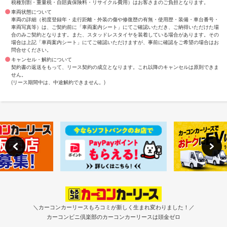
税種別割・重量税・自賠責保険料・リサイクル費用）はお客さまのご負担となります。
車両状態について
車両の詳細（初度登録年・走行距離・外装の傷や修復歴の有無・使用歴・装備・車台番号・
車両写真等）は、ご契約前に「車両案内シート」にてご確認いただき、ご納得いただけた場
合のみご契約となります。また、スタッドレスタイヤを装着している場合があります。その
場合は上記「車両案内シート」にてご確認いただけますが、事前に確認をご希望の場合はお
問合せください。
キャンセル・解約について
契約書の返送をもって、リース契約の成立となります。これ以降のキャンセルは原則できま
せん。
(リース期間中は、中途解約できません。)
＼カーコンカーリースもろコミが新しく生まれ変わりました！／
カーコンビニ倶楽部のカーコンカーリースは頭金ゼロ