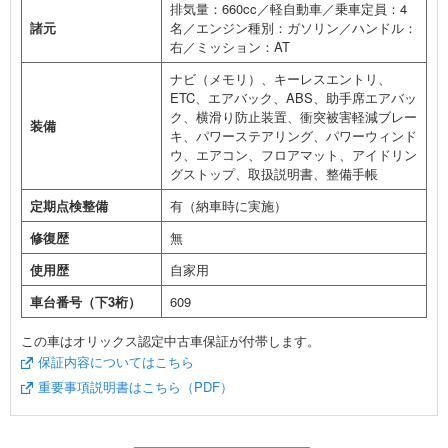
排気量：660cc／軽自動車／乗車定員：4
諸元
名／エンジン種別：ガソリン／ハンドル：
右／ミッション：AT
ナビ（メモリ）、キーレスエントリ、
ETC、エアバック、ABS、助手席エアバッ
ク、横滑り防止装置、衝突被害軽減ブレー
装備
キ、パワーステアリング、パワーウィンド
ウ、エアコン、フロアマット、アイドリン
グストップ、取扱説明書、整備手帳
定期点検整備
有（納車時に実施）
修復歴
無
使用歴
自家用
車台番号（下3桁）
609
この車はオリックス認定中古車保証が付帯します。
保証内容についてはこちら
重要事項説明書はこちら（PDF）