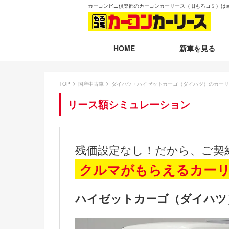
カーコンビニ倶楽部のカーコンカーリース（旧もろコミ）は
新車を見る
HOME
月々30,000円以下
TOP
国産中古車
ダイハツ・ハイゼットカーゴ（ダイハツ）のカーリ
月々30,001～35,
リース額シミュレーション
月々35,001～40,
月々40,001～50,
残価設定なし！だから、ご契
月々50,001円以
クルマがもらえるカー
新車一覧から選ぶ
ハイゼットカーゴ（ダイハツ
即納車（最短14日
残価設定プラン