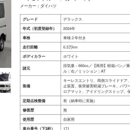
メーカー：ダイハツ
グレード
デラックス
年式（初度登録年）
2024年
車検
車検２年付き
走行距離
0.3万km
ボディカラー
ホワイト
排気量：660cc／【商用】軽箱バン
諸元
ル：右／ミッション：AT
キーレスエントリ、両側スライドドア、
装備
止装置、衝突被害軽減ブレーキ、パワ
ロアマット、アイドリングストップ、
定期点検整備
有（納車時に実施）
修復歴
無
使用歴
自家用
車台番号（下3桁）
171