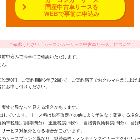
国産中古車リースを
WEBで事前に申込み
ご確認ください「カーコンカーリース中古車リース」について
事前申込みで簡単にご確認いただけます。
せん。
設定0円、ご契約期間6年(72回)で、ご契約満了でおクルマを差し上
者にお申し付けください。
、実物と異なって見える場合があります。
で算出しています。リース料は税率改定その他により予告なく変更する場
車税種別割(期間分)、重量税(期間分) 、自賠責保険料(期間分)、登
、サービス対象外となる場合がございます。
常のリースプランと異なり、継続車検・メンテナンスやカーアクセサリ