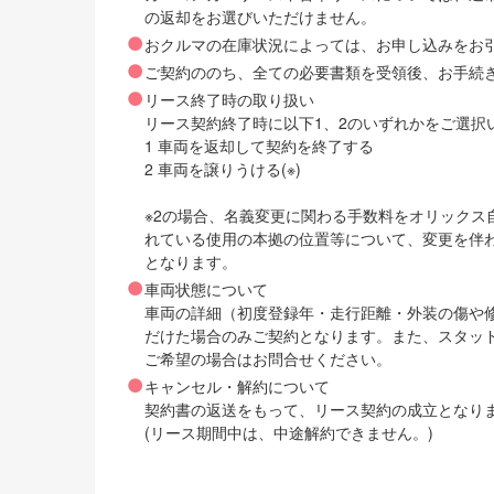
の返却をお選びいただけません。
おクルマの在庫状況によっては、お申し込みをお
ご契約ののち、全ての必要書類を受領後、お手続
リース終了時の取り扱い
リース契約終了時に以下1、2のいずれかをご選択
1 車両を返却して契約を終了する
2 車両を譲りうける(※)
※2の場合、名義変更に関わる手数料をオリック
れている使用の本拠の位置等について、変更を伴
となります。
車両状態について
車両の詳細（初度登録年・走行距離・外装の傷や
だけた場合のみご契約となります。また、スタッ
ご希望の場合はお問合せください。
キャンセル・解約について
契約書の返送をもって、リース契約の成立となり
(リース期間中は、中途解約できません。)