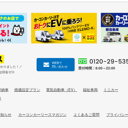
WEBで
変わりました！／
問い合わせ
受付時間：8:00～22:00
は頭金ゼロ
即納車
残価設定プラン
電気自動車（EV）
福祉車両
ミニカー
車
お知らせ
カーコンカーリースマガジン
よくあるご質問
プライバシ