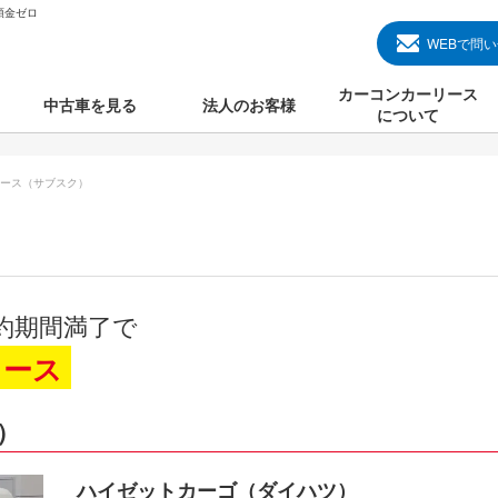
頭金ゼロ
WEBで問
カーコンカーリース
中古車を見る
法人のお客様
について
のクルマ見る
国産中古車
カーコンカーリースと
ース（サブスク）
000円のクルマを見る
輸入中古車
初めての方のカーリー
000円のクルマを見る
プランについて
000円のクルマを見る
オプションについて
約期間満了で
上のクルマを見る
よくある質問
リース
）
で納車）
ハイゼットカーゴ（ダイハツ）