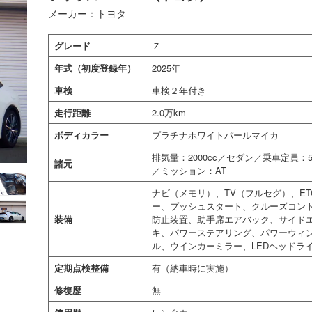
メーカー：トヨタ
グレード
Ｚ
年式（初度登録年）
2025年
車検
車検２年付き
走行距離
2.0万km
ボディカラー
プラチナホワイトパールマイカ
排気量：2000cc／セダン／乗車定員
諸元
／ミッション：AT
ナビ（メモリ）、TV（フルセグ）、E
ー、プッシュスタート、クルーズコント
装備
防止装置、助手席エアバック、サイド
キ、パワーステアリング、パワーウィ
ル、ウインカーミラー、LEDヘッドラ
定期点検整備
有（納車時に実施）
修復歴
無