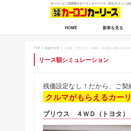
カーコンビニ倶楽部のカーコンカーリース（旧もろコミ）は
新車を見る
HOME
月々30,000円以下
TOP
国産中古車
トヨタ・プリウス ４ＷＤ（トヨタ）のカーリース
月々30,001～35,
リース額シミュレーション
月々35,001～40,
月々40,001～50,
残価設定なし！だから、ご契
月々50,001円以
クルマがもらえるカー
新車一覧から選ぶ
プリウス ４ＷＤ（トヨタ）
即納車（最短14日
残価設定プラン