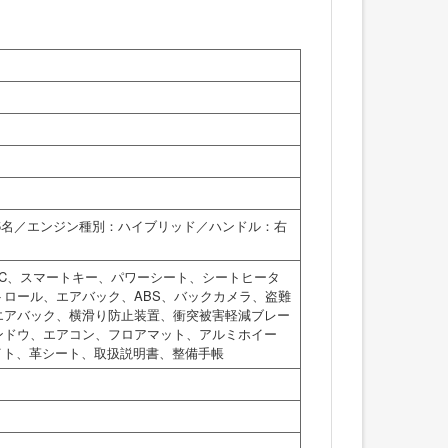
：5名／エンジン種別：ハイブリッド／ハンドル：右
TC、スマートキー、パワーシート、シートヒータ
ロール、エアバック、ABS、バックカメラ、盗難
エアバック、横滑り防止装置、衝突被害軽減ブレー
ンドウ、エアコン、フロアマット、アルミホイー
イト、革シート、取扱説明書、整備手帳