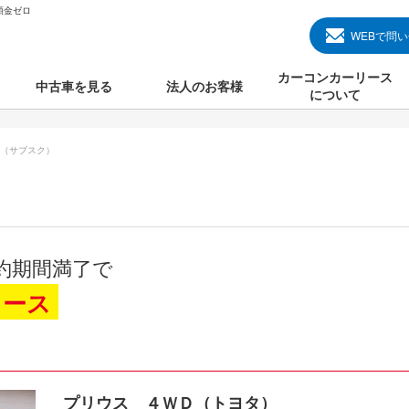
頭金ゼロ
WEBで問
カーコンカーリース
中古車を見る
法人のお客様
について
のクルマ見る
国産中古車
カーコンカーリースと
（サブスク）
000円のクルマを見る
輸入中古車
初めての方のカーリー
000円のクルマを見る
プランについて
000円のクルマを見る
オプションについて
約期間満了で
上のクルマを見る
よくある質問
リース
で納車）
プリウス ４ＷＤ（トヨタ）