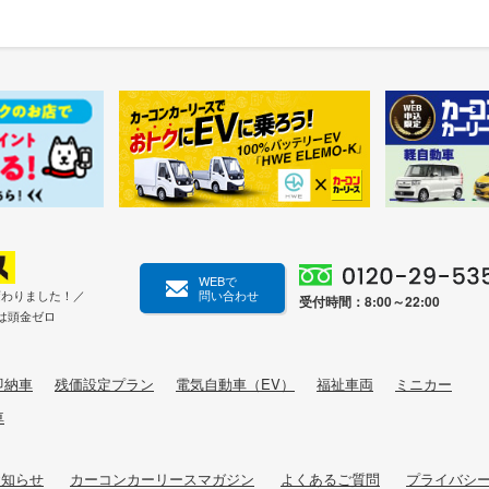
WEBで
変わりました！／
問い合わせ
受付時間：8:00～22:00
は頭金ゼロ
即納車
残価設定プラン
電気自動車（EV）
福祉車両
ミニカー
車
お知らせ
カーコンカーリースマガジン
よくあるご質問
プライバシ