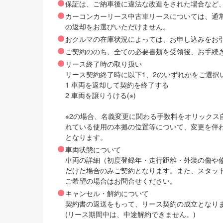
保証は、ご納車後に違法な改造をされた場合など
カーコンカーリース中古車リースについては、通
の返却をお選びいただけません。
おクルマの在庫状況によっては、お申し込みをお
ご契約ののち、全ての必要書類を受領後、お手続
リース終了時の取り扱い
リース契約終了時に以下1、2のいずれかをご選択
1 車両を返却して契約を終了する
2 車両を譲りうける(※)
※2の場合、名義変更に関わる手数料をオリック
れている使用の本拠の位置等について、変更を伴
となります。
車両状態について
車両の詳細（初度登録年・走行距離・外装の傷や
だけた場合のみご契約となります。また、スタッ
ご希望の場合はお問合せください。
キャンセル・解約について
契約書の返送をもって、リース契約の成立となり
(リース期間中は、中途解約できません。)