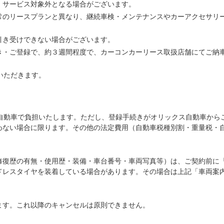
、サービス対象外となる場合がございます。
常のリースプランと異なり、継続車検・メンテナンスやカーアクセサリ
引き受けできない場合がございます。
き・ご登録で、約３週間程度で、カーコンカーリース取扱店舗にてご納
いただきます。
ス自動車で負担いたします。ただし、登録手続きがオリックス自動車から
わない場合に限ります。その他の法定費用（自動車税種別割・重量税・
修復歴の有無・使用歴・装備・車台番号・車両写真等）は、ご契約前に
ドレスタイヤを装着している場合があります。その場合は上記「車両案
ます。これ以降のキャンセルは原則できません。