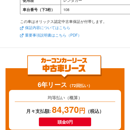
使用歴
レンタカー
車台番号（下3桁）
108
この車はオリックス認定中古車保証が付帯します。
保証内容についてはこちら
重要事項説明書はこちら（PDF）
6年リース
（72回払い）
均等払い（概算）
84,370
円
月々支払額:
（税込）
頭金0円