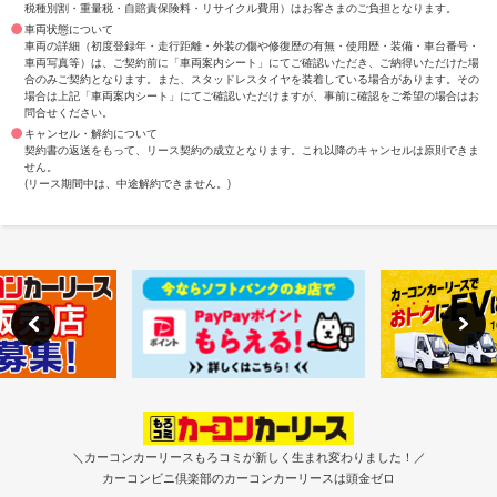
税種別割・重量税・自賠責保険料・リサイクル費用）はお客さまのご負担となります。
車両状態について
車両の詳細（初度登録年・走行距離・外装の傷や修復歴の有無・使用歴・装備・車台番号・
車両写真等）は、ご契約前に「車両案内シート」にてご確認いただき、ご納得いただけた場
合のみご契約となります。また、スタッドレスタイヤを装着している場合があります。その
場合は上記「車両案内シート」にてご確認いただけますが、事前に確認をご希望の場合はお
問合せください。
キャンセル・解約について
契約書の返送をもって、リース契約の成立となります。これ以降のキャンセルは原則できま
せん。
(リース期間中は、中途解約できません。)
＼カーコンカーリースもろコミが新しく生まれ変わりました！／
カーコンビニ倶楽部のカーコンカーリースは頭金ゼロ