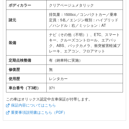
ボディカラー
クリアベージュメタリック
排気量：1500cc／コンパクトカー／乗車
諸元
定員：5名／エンジン種別：ハイブリッド
／ハンドル：右／ミッション：AT
ナビ（その他（不明））、ETC、スマート
キー、クルーズコントロール、エアバッ
装備
ク、ABS、バックカメラ、衝突被害軽減ブ
レーキ、エアコン、フロアマット
定期点検整備
有（納車時に実施）
修復歴
無
使用歴
レンタカー
車台番号（下3桁）
371
この車はオリックス認定中古車保証が付帯します。
保証内容についてはこちら
重要事項説明書はこちら（PDF）