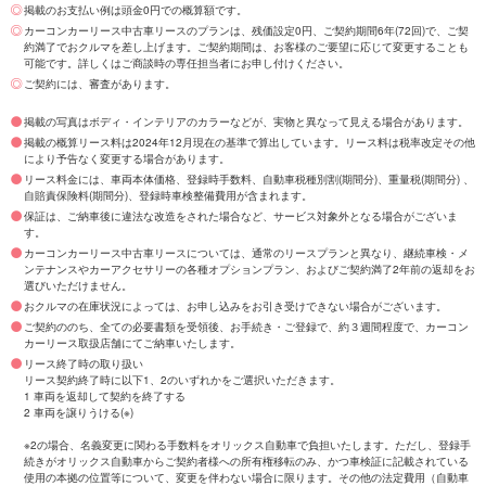
掲載のお支払い例は頭金0円での概算額です。
カーコンカーリース中古車リースのプランは、残価設定0円、ご契約期間6年(72回)で、ご契
約満了でおクルマを差し上げます。ご契約期間は、お客様のご要望に応じて変更することも
可能です。詳しくはご商談時の専任担当者にお申し付けください。
ご契約には、審査があります。
掲載の写真はボディ・インテリアのカラーなどが、実物と異なって見える場合があります。
掲載の概算リース料は2024年12月現在の基準で算出しています。リース料は税率改定その他
により予告なく変更する場合があります。
リース料金には、車両本体価格、登録時手数料、自動車税種別割(期間分)、重量税(期間分) 、
自賠責保険料(期間分)、登録時車検整備費用が含まれます。
保証は、ご納車後に違法な改造をされた場合など、サービス対象外となる場合がございま
す。
カーコンカーリース中古車リースについては、通常のリースプランと異なり、継続車検・メ
ンテナンスやカーアクセサリーの各種オプションプラン、およびご契約満了2年前の返却をお
選びいただけません。
おクルマの在庫状況によっては、お申し込みをお引き受けできない場合がございます。
ご契約ののち、全ての必要書類を受領後、お手続き・ご登録で、約３週間程度で、カーコン
カーリース取扱店舗にてご納車いたします。
リース終了時の取り扱い
リース契約終了時に以下1、2のいずれかをご選択いただきます。
1 車両を返却して契約を終了する
2 車両を譲りうける(※)
※2の場合、名義変更に関わる手数料をオリックス自動車で負担いたします。ただし、登録手
続きがオリックス自動車からご契約者様への所有権移転のみ、かつ車検証に記載されている
使用の本拠の位置等について、変更を伴わない場合に限ります。その他の法定費用（自動車