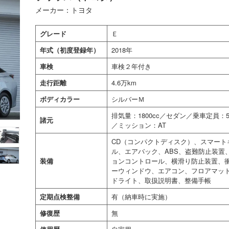
メーカー：トヨタ
グレード
Ｅ
年式（初度登録年）
2018年
車検
車検２年付き
走行距離
4.6万km
ボディカラー
シルバーＭ
排気量：1800cc／セダン／乗車定員
諸元
／ミッション：AT
CD（コンパクトディスク）、スマー
ル、エアバック、ABS、盗難防止装置
装備
ョンコントロール、横滑り防止装置、
ーウィンドウ、エアコン、フロアマット
ドライト、取扱説明書、整備手帳
定期点検整備
有（納車時に実施）
修復歴
無