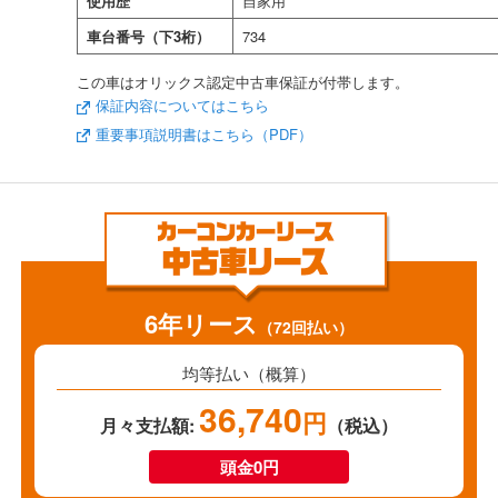
使用歴
自家用
車台番号（下3桁）
734
この車はオリックス認定中古車保証が付帯します。
保証内容についてはこちら
重要事項説明書はこちら（PDF）
6年リース
（72回払い）
均等払い（概算）
36,740
円
月々支払額:
（税込）
頭金0円