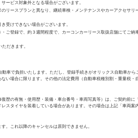
、サービス対象外となる場合がございます。
常のリースプランと異なり、継続車検・メンテナンスやカーアクセサリ
引き受けできない場合がございます。
き・ご登録で、約３週間程度で、カーコンカーリース取扱店舗にてご納
いただきます。
ス自動車で負担いたします。ただし、登録手続きがオリックス自動車から
わない場合に限ります。その他の法定費用（自動車税種別割・重量税・
修復歴の有無・使用歴・装備・車台番号・車両写真等）は、ご契約前に
ドレスタイヤを装着している場合があります。その場合は上記「車両案
ます。これ以降のキャンセルは原則できません。