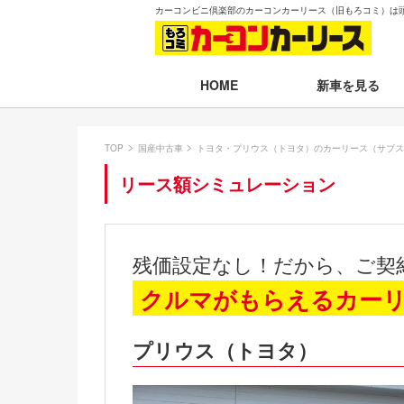
カーコンビニ倶楽部のカーコンカーリース（旧もろコミ）は
新車を見る
HOME
月々30,000円以下
TOP
国産中古車
トヨタ・プリウス（トヨタ）のカーリース（サブス
月々30,001～35,
リース額シミュレーション
月々35,001～40,
月々40,001～50,
残価設定なし！だから、ご契
月々50,001円以
クルマがもらえるカー
新車一覧から選ぶ
プリウス（トヨタ）
即納車（最短14日
残価設定プラン