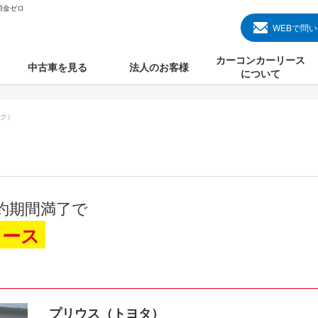
頭金ゼロ
WEBで問
カーコンカーリース
中古車を見る
法人のお客様
について
のクルマ見る
国産中古車
カーコンカーリースと
ク）
000円のクルマを見る
輸入中古車
初めての方のカーリー
000円のクルマを見る
プランについて
000円のクルマを見る
オプションについて
約期間満了で
上のクルマを見る
よくある質問
リース
で納車）
プリウス（トヨタ）