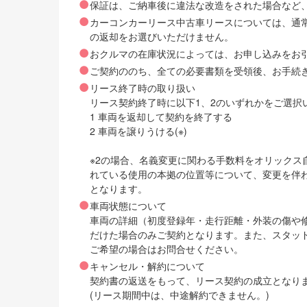
保証は、ご納車後に違法な改造をされた場合など
カーコンカーリース中古車リースについては、通
の返却をお選びいただけません。
おクルマの在庫状況によっては、お申し込みをお
ご契約ののち、全ての必要書類を受領後、お手続
リース終了時の取り扱い
リース契約終了時に以下1、2のいずれかをご選択
1 車両を返却して契約を終了する
2 車両を譲りうける(※)
※2の場合、名義変更に関わる手数料をオリック
れている使用の本拠の位置等について、変更を伴
となります。
車両状態について
車両の詳細（初度登録年・走行距離・外装の傷や
だけた場合のみご契約となります。また、スタッ
ご希望の場合はお問合せください。
キャンセル・解約について
契約書の返送をもって、リース契約の成立となり
(リース期間中は、中途解約できません。)