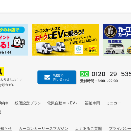
WEBで
変わりました！／
問い合わせ
受付時間：8:00～22:00
は頭金ゼロ
即納車
残価設定プラン
電気自動車（EV）
福祉車両
ミニカー
車
お知らせ
カーコンカーリースマガジン
よくあるご質問
プライバシ