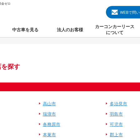
頭金ゼロ
WEBで問
カーコンカーリース
中古車を見る
法人のお客様
について
のクルマ見る
国産中古車
カーコンカーリースと
000円のクルマを見る
輸入中古車
初めての方のカーリー
店を探す
000円のクルマを見る
プランについて
000円のクルマを見る
オプションについて
上のクルマを見る
よくある質問
高山市
多治見市
瑞浪市
羽島市
で納車）
各務原市
可児市
本巣市
郡上市