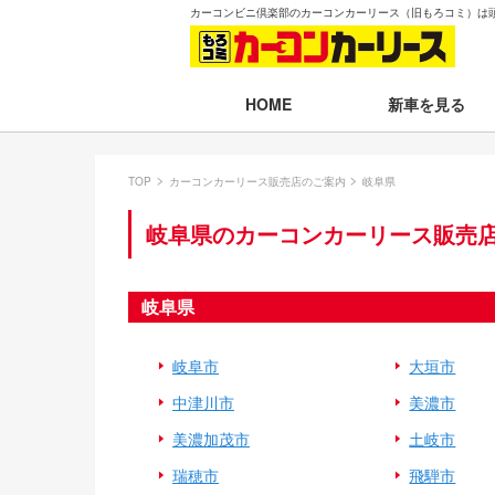
カーコンビニ倶楽部のカーコンカーリース（旧もろコミ）は
新車を見る
HOME
月々30,000円以下
TOP
カーコンカーリース販売店のご案内
岐阜県
月々30,001～35,
岐阜県のカーコンカーリース販売
月々35,001～40,
月々40,001～50,
岐阜県
月々50,001円以
岐阜市
大垣市
新車一覧から選ぶ
中津川市
美濃市
即納車（最短14日
美濃加茂市
土岐市
残価設定プラン
瑞穂市
飛騨市