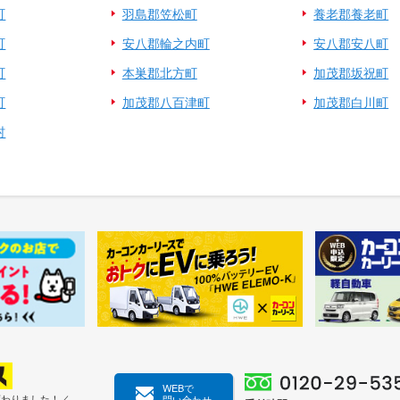
町
羽島郡笠松町
養老郡養老町
町
安八郡輪之内町
安八郡安八町
町
本巣郡北方町
加茂郡坂祝町
町
加茂郡八百津町
加茂郡白川町
村
WEBで
変わりました！／
問い合わせ