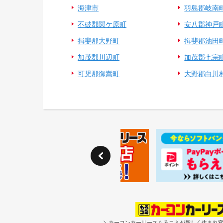
海津市
羽島郡岐南
電気自動車（EV）
不破郡関ケ原町
安八郡神戸
福祉車両
揖斐郡大野町
揖斐郡池田
ミニカー
加茂郡川辺町
加茂郡七宗
可児郡御嵩町
大野郡白川
＼カーコンカーリースもろコミが新しく生まれ