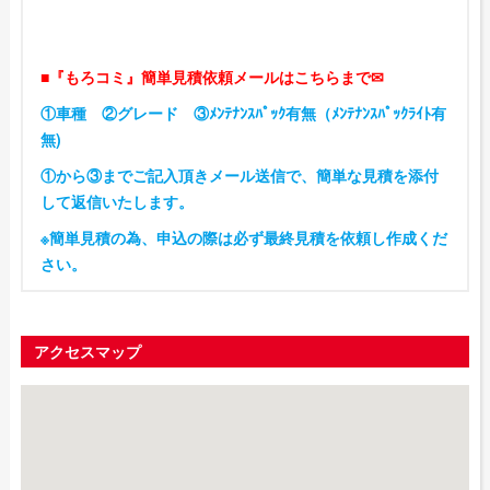
■『もろコミ』簡単見積依頼メールはこちらまで✉
①車種 ②グレード ③ﾒﾝﾃﾅﾝｽﾊﾟｯｸ有無（ﾒﾝﾃﾅﾝｽﾊﾟｯｸﾗｲﾄ有
無)
①から③までご記入頂きメール送信で、簡単な見積を添付
して返信いたします。
※簡単見積の為、申込の際は必ず最終見積を依頼し作成くだ
さい。
アクセスマップ