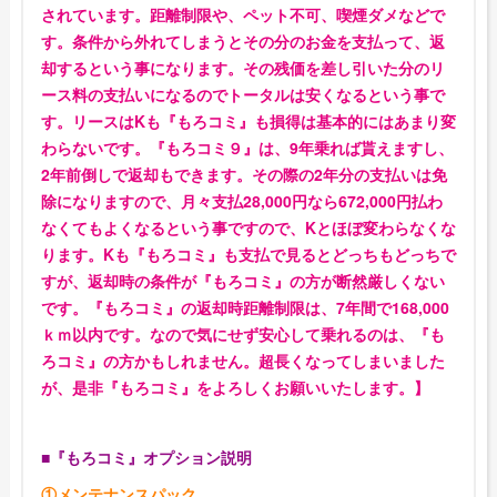
されています。距離制限や、ペット不可、喫煙ダメなどで
す。条件から外れてしまうとその分のお金を支払って、返
却するという事になります。その残価を差し引いた分のリ
ース料の支払いになるのでトータルは安くなるという事で
す。リースはKも『もろコミ』も損得は基本的にはあまり変
わらないです。『もろコミ９』は、9年乗れば貰えますし、
2年前倒しで返却もできます。その際の2年分の支払いは免
除になりますので、月々支払28,000円なら672,000円払わ
なくてもよくなるという事ですので、Kとほぼ変わらなくな
ります。Kも『もろコミ』も支払で見るとどっちもどっちで
すが、返却時の条件が『もろコミ』の方が断然厳しくない
です。『もろコミ』の返却時距離制限は、7年間で168,000
ｋｍ以内です。なので気にせず安心して乗れるのは、『も
ろコミ』の方かもしれません。超長くなってしまいました
が、是非『もろコミ』をよろしくお願いいたします。】
■『もろコミ』オプション説明
①メンテナンスパック