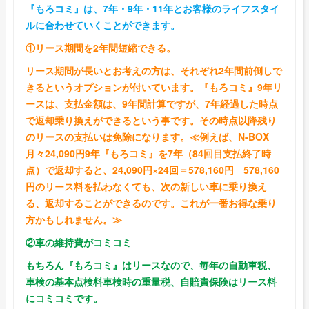
『もろコミ』は、7年・9年・11年とお客様のライフスタイ
ルに合わせていくことができます。
①リース期間を2年間短縮できる。
リース期間が長いとお考えの方は、それぞれ2年間前倒しで
きるというオプションが付いています。『もろコミ』9年リ
ースは、支払金額は、9年間計算ですが、7年経過した時点
で返却乗り換えができるという事です。その時点以降残り
のリースの支払いは免除になります。≪例えば、N-BOX
月々24,090円9年『もろコミ』を7年（84回目支払終了時
点）で返却すると、24,090円×24回＝578,160円 578,160
円のリース料を払わなくても、次の新しい車に乗り換え
る、返却することができるのです。これが一番お得な乗り
方かもしれません。≫
②車の維持費がコミコミ
もちろん『もろコミ』はリースなので、毎年の自動車税、
車検の基本点検料車検時の重量税、自賠責保険はリース料
にコミコミです。