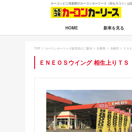
カーコンビニ倶楽部のカーコンカーリース（旧もろコミ）は
新車を見る
HOME
月々30,000円以下
TOP
カーコンカーリース販売店のご案内
兵庫県
赤穂市
ＥＮＥ
月々30,001～35,
ＥＮＥＯＳウイング 相生上りＴＳ
月々35,001～40,
月々40,001～50,
月々50,001円以
新車一覧から選ぶ
即納車（最短14日
残価設定プラン