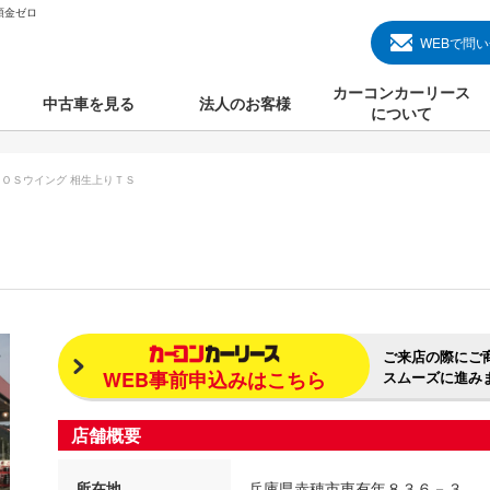
頭金ゼロ
WEBで問
カーコンカーリース
中古車を見る
法人のお客様
について
のクルマ見る
国産中古車
カーコンカーリースと
ＯＳウイング 相生上りＴＳ
000円のクルマを見る
輸入中古車
初めての方のカーリー
000円のクルマを見る
プランについて
000円のクルマを見る
オプションについて
上のクルマを見る
よくある質問
ご来店の際にご
WEB事前申込みはこちら
スムーズに進み
で納車）
店舗概要
所在地
兵庫県赤穂市東有年８３６－３