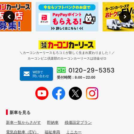
＼カーコンカーリースもろコミが新しく生まれ変わりました！／
カーコンビニ倶楽部のカーコンカーリースは頭金ゼロ
WEBで
問い合わせ
受付時間：8:00～22:00
新車を見る
新車一覧からさがす
即納車
残価設定プラン
電気自動車（EV）
福祉車両
ミニカー