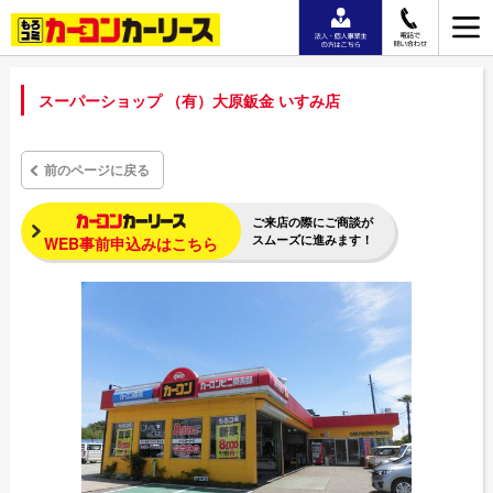
スーパーショップ （有）大原鈑金 いすみ店
前のページに戻る
ご来店の際にご商談が
スムーズに進みます！
WEB事前申込みはこちら