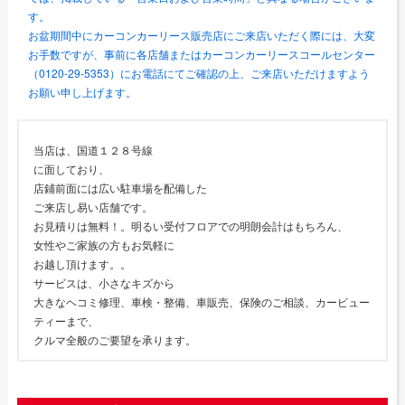
す。
お盆期間中にカーコンカーリース販売店にご来店いただく際には、大変
お手数ですが、事前に各店舗またはカーコンカーリースコールセンター
（0120-29-5353）にお電話にてご確認の上、ご来店いただけますよう
お願い申し上げます。
当店は、国道１２８号線
に面しており、
店鋪前面には広い駐車場を配備した
ご来店し易い店舗です。
お見積りは無料！。明るい受付フロアでの明朗会計はもちろん、
女性やご家族の方もお気軽に
お越し頂けます。。
サービスは、小さなキズから
大きなヘコミ修理、車検・整備、車販売、保険のご相談、カービュー
ティーまで、
クルマ全般のご要望を承ります。