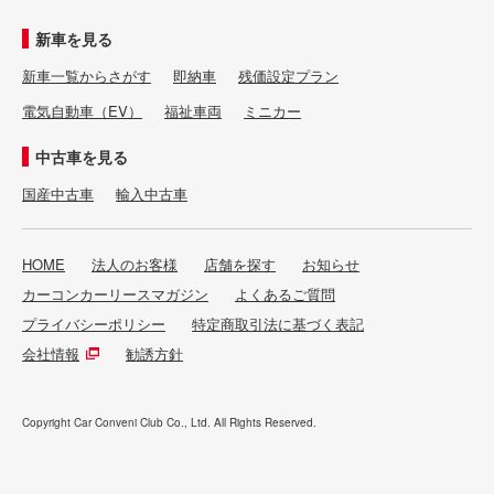
新車を見る
新車一覧からさがす
即納車
残価設定プラン
電気自動車（EV）
福祉車両
ミニカー
中古車を見る
国産中古車
輸入中古車
HOME
法人のお客様
店舗を探す
お知らせ
カーコンカーリースマガジン
よくあるご質問
プライバシーポリシー
特定商取引法に基づく表記
会社情報
勧誘方針
Copyright Car Conveni Club Co., Ltd. All Rights Reserved.