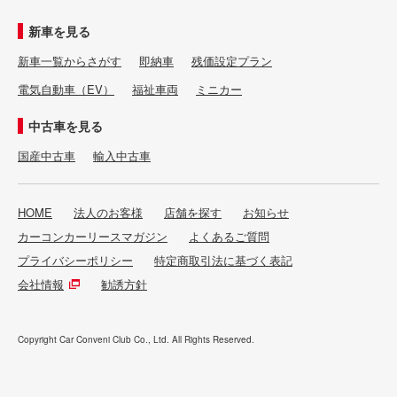
新車を見る
新車一覧からさがす
即納車
残価設定プラン
電気自動車（EV）
福祉車両
ミニカー
中古車を見る
国産中古車
輸入中古車
HOME
法人のお客様
店舗を探す
お知らせ
カーコンカーリースマガジン
よくあるご質問
プライバシーポリシー
特定商取引法に基づく表記
会社情報
勧誘方針
Copyright Car Conveni Club Co., Ltd. All Rights Reserved.