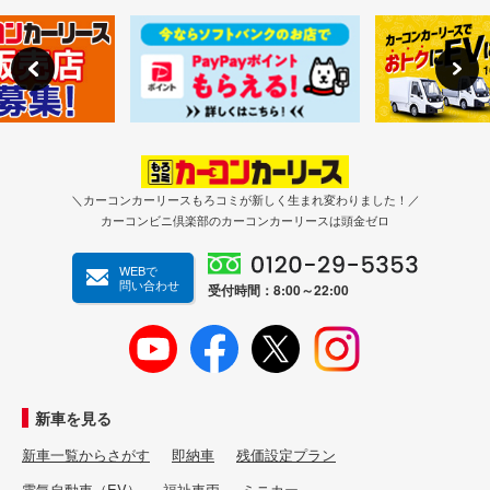
＼カーコンカーリースもろコミが新しく生まれ変わりました！／
カーコンビニ倶楽部のカーコンカーリースは頭金ゼロ
WEBで
問い合わせ
受付時間：8:00～22:00
新車を見る
新車一覧からさがす
即納車
残価設定プラン
電気自動車（EV）
福祉車両
ミニカー