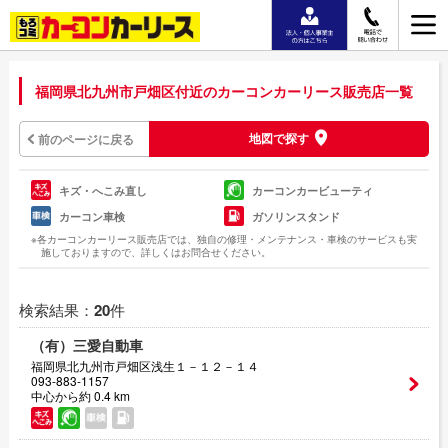
福岡県北九州市戸畑区付近のカーコンカーリース販売店一覧
地図で探す
前のページに戻る
キズ・へこみ直し
カーコンカービューティ
カーコン車検
ガソリンスタンド
※各カーコンカーリース販売店では、独自の修理・メンテナンス・車検のサービスも実
施しておりますので、詳しくはお問合せください。
検索結果：
20
件
（有）三愛自動車
福岡県北九州市戸畑区浅生１－１２－１４
093-883-1157
中心から約 0.4 km