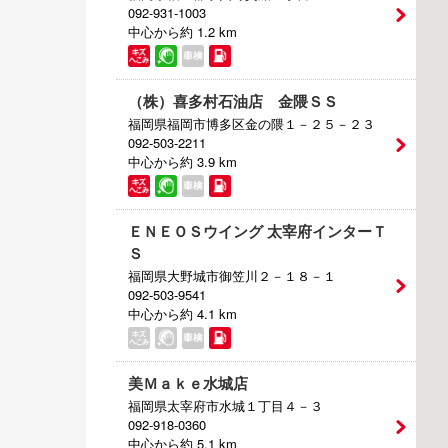
092-931-1003
電気自動車（EV）
中心から約 1.2 km
福祉車両
（株）喜多村石油店 金隈ＳＳ
ミニカー
福岡県福岡市博多区金の隈１－２５－２３
092-503-2211
中心から約 3.9 km
ＥＮＥＯＳウイング 太宰府インターＴ
Ｓ
福岡県大野城市御笠川２－１８－１
092-503-9541
中心から約 4.1 km
美Ｍａｋｅ水城店
福岡県太宰府市水城１丁目４－３
092-918-0360
中心から約 5.1 km