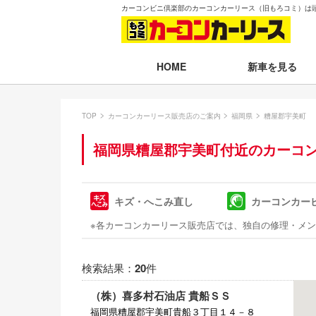
カーコンビニ倶楽部のカーコンカーリース（旧もろコミ）は
新車を見る
HOME
月々30,000円以下
TOP
カーコンカーリース販売店のご案内
福岡県
糟屋郡宇美町
月々30,001～35,
福岡県糟屋郡宇美町付近のカーコ
月々35,001～40,
月々40,001～50,
キズ・へこみ直し
カーコンカー
月々50,001円以
※各カーコンカーリース販売店では、独自の修理・メ
新車一覧から選ぶ
検索結果：
20
件
即納車（最短14日
（株）喜多村石油店 貴船ＳＳ
残価設定プラン
福岡県糟屋郡宇美町貴船３丁目１４－８