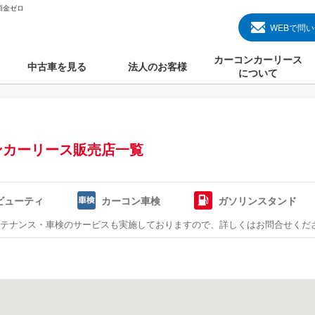
頭金ゼロ
WEBで問
カーコンカーリース
中古車を見る
法人のお客様
について
のクルマ見る
国産中古車
カーコンカーリースと
000円のクルマを見る
輸入中古車
初めての方のカーリー
ンカーリース販売店一覧
000円のクルマを見る
プランについて
000円のクルマを見る
オプションについて
ビューティ
カーコン車検
ガソリンスタンド
上のクルマを見る
よくある質問
ンテナンス・車検のサービスも実施しておりますので、詳しくはお問合せくだ
で納車）