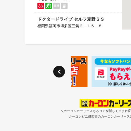
ドクタードライブ セルフ麦野ＳＳ
福岡県福岡市博多区三筑２－１５－８
092-591-2695
中心から約 5.2 km
デリスランド篠栗店
福岡県糟屋郡篠栗町乙犬９７４－６
092-947-0225
中心から約 5.9 km
（株）喜多村石油店 二日市店
福岡県太宰府市都府楼南５丁目２－１
092-922-4661
＼カーコンカーリースもろコミが新しく生まれ
中心から約 7.1 km
カーコンビニ倶楽部のカーコンカーリース