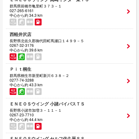
群馬県前橋市亀里町３７３－１
027-265-6161
中心から約 34.3 km
西軽井沢店
長野県北佐久郡御代田町馬瀬口１４９９－５
0267-32-3176
中心から約 39.6 km
Ｐｉｔ桐生
群馬県桐生市新里町新川６３８－２
0277-74-3288
中心から約 43.3 km
ＥＮＥＯＳウイング 小諸バイパスＴＳ
長野県小諸市加増３－１１－１
0267-23-7710
中心から約 44.4 km
ＥＮＥＯＳウイング セルフ佐久平ＳＳ