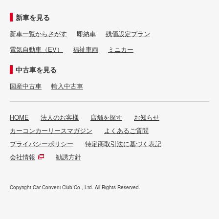
新車を見る
新車一覧からさがす
即納車
残価設定プラン
電気自動車（EV）
福祉車両
ミニカー
中古車を見る
国産中古車
輸入中古車
HOME
法人のお客様
店舗を探す
お知らせ
カーコンカーリースマガジン
よくあるご質問
プライバシーポリシー
特定商取引法に基づく表記
会社情報
勧誘方針
Copyright Car Conveni Club Co., Ltd. All Rights Reserved.