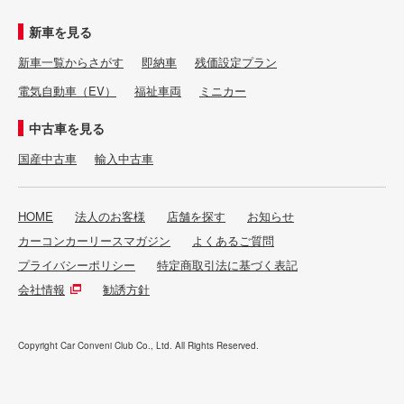
新車を見る
新車一覧からさがす
即納車
残価設定プラン
電気自動車（EV）
福祉車両
ミニカー
中古車を見る
国産中古車
輸入中古車
HOME
法人のお客様
店舗を探す
お知らせ
カーコンカーリースマガジン
よくあるご質問
プライバシーポリシー
特定商取引法に基づく表記
会社情報
勧誘方針
Copyright Car Conveni Club Co., Ltd. All Rights Reserved.