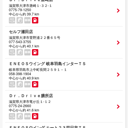
滋賀県大津市唐崎１‐３２‐１
0775-79-1250
中心から約 39.7 km
セルフ瀬田店
滋賀県大津市萱野浦２２番６５号
077-543-3755
中心から約 40.1 km
ＥＮＥＯＳウイング 岐阜羽島インターＴＳ
岐阜県羽島市上中町長間２５９１－１
058-398-1904
中心から約 40.9 km
Ｄｒ．Ｄｒｉｖｅ膳所店
滋賀県大津市竜が丘１‐１２
0775-24-2660
中心から約 41.6 km
ＥＮＥＯＳウイング ルート２３四日市ＴＳ