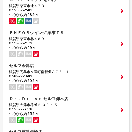
滋賀県栗東市辻４７３
077-552-2581
中心から約 28.9 km
ＥＮＥＯＳウイング 栗東ＴＳ
滋賀県栗東市林４８９
0775-52-2173
中心から約 29 km
セルフ今津店
滋賀県高島市今津町南新保３７６－１
0740-22-1603
中心から約 30.3 km
Ｄｒ．Ｄｒｉｖｅ セルフ仰木店
滋賀県大津市雄琴２‐３０‐１５
077-579-6778
中心から約 35.3 km
セルフ草津矢橋店