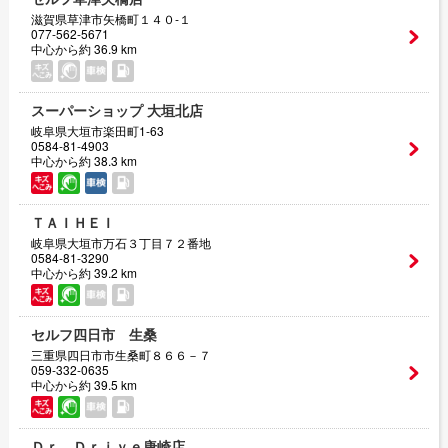
滋賀県草津市矢橋町１４０‐１
077-562-5671
中心から約 36.9 km
スーパーショップ 大垣北店
岐阜県大垣市楽田町1-63
0584-81-4903
中心から約 38.3 km
ＴＡＩＨＥＩ
岐阜県大垣市万石３丁目７２番地
0584-81-3290
中心から約 39.2 km
セルフ四日市 生桑
三重県四日市市生桑町８６６－７
059-332-0635
中心から約 39.5 km
Ｄｒ．Ｄｒｉｖｅ唐崎店