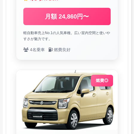
月額 24,860円〜
軽自動車売上No.1の人気車種。広い室内空間と使いや
すさが魅力です。
4名乗車
燃費良好
燃費◎