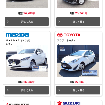
24,200
25,740
月額
円
月額
円
詳しく見る
詳しく見る
ＭＡＺＤＡ２（マツダ）
アクア（トヨタ）
１５Ｃ
Ｌ
26,950
27,280
月額
円
月額
円
詳しく見る
詳しく見る