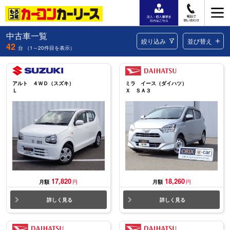
中古車一覧
絞り込み
並び替え
42
台 （1～20件目を表示）
月額料金
高い順
安い順
アルト ４ＷＤ（スズキ）
ミラ イース（ダイハツ）
年式
古い順
新しい順
Ｌ
Ｘ ＳＡ３
走行距離
多い順
少ない順
17,820
18,260
月額
円
月額
円
詳しく見る
詳しく見る