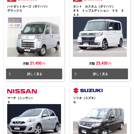
ハイゼットカーゴ（ダイハツ）
タント カスタム（ダイハツ）
デラックス
ＲＳ トップエディション ＶＳ Ｓ
Ａ３
21,450
23,430
月額
円
月額
円
詳しく見る
詳しく見る
マーチ（ニッサン）
ソリオ（スズキ）
Ｓ
Ｇ