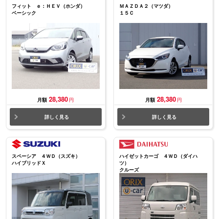
フィット ｅ：ＨＥＶ（ホンダ）
ＭＡＺＤＡ２（マツダ）
ベーシック
１５Ｃ
28,380
28,380
月額
円
月額
円
詳しく見る
詳しく見る
スペーシア ４ＷＤ（スズキ）
ハイゼットカーゴ ４ＷＤ（ダイハ
ハイブリッドＸ
ツ）
クルーズ