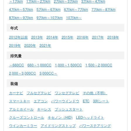
～1万km
1万km～2万km
2万km～3万km
3万km～4万km
4万km～5万km
5万km～6万km
6万km～7万km
7万km～8万km
8万km～9万km
9万km～10万km
10万km～
年式
2012年以前
2013年
2014年
2015年
2016年
2017年
2018年
2019年
2020年
2021年
排気量
～660CC
660～1,000CC
1,000～1,500CC
1,500～2,000CC
2,000～3,000CC
3,000CC～
装備
カーナビ
フルセグテレビ
ワンセグテレビ
その他（不明）
スマートキー
エアコン
パワーウインドウ
ETC
3列シート
アルミホイール
キーレス
プッシュスタート
クルーズコントロール
キセノン（HID)
LEDヘッドライト
ウインカーミラー
アイドリングストップ
パワーステアリング