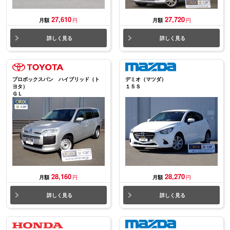
27,610
27,720
月額
円
月額
円
詳しく見る
詳しく見る
プロボックスバン ハイブリッド（ト
デミオ（マツダ）
ヨタ）
１５Ｓ
ＧＬ
28,160
28,270
月額
円
月額
円
詳しく見る
詳しく見る