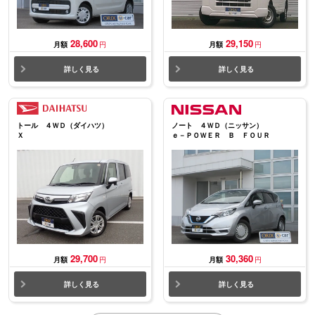
28,600
29,150
月額
円
月額
円
詳しく見る
詳しく見る
トール ４ＷＤ（ダイハツ）
ノート ４ＷＤ（ニッサン）
Ｘ
ｅ－ＰＯＷＥＲ Ｂ ＦＯＵＲ
29,700
30,360
月額
円
月額
円
詳しく見る
詳しく見る