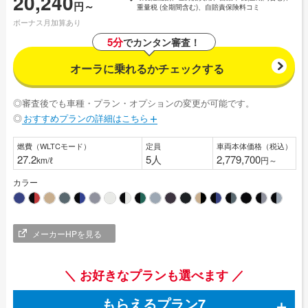
20,240
円～
重量税 (全期間含む)、自賠責保険料コミ
ボーナス月加算あり
5分
でカンタン審査！
オーラに
乗れるか
チェックする
◎審査後でも⾞種・プラン・オプションの変更が可能です。
◎
おすすめプランの詳細はこちら
燃費（WLTCモード）
定員
車両本体価格（税込）
27.2
5人
2,779,700
km/ℓ
円～
カラー
メーカーHPを見る
＼ お好きなプランも選べます ／
もらえるプラン7