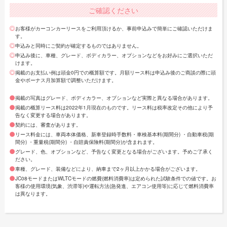
・ダークメタルグレー
ご確認ください
・バーガンディー
お客様がカーコンカーリースをご利用頂けるか、事前申込みで簡単にご確認いただけま
す。
・ピュアホワイトパール
申込みと同時にご契約が確定するものではありません。
申込み後に、車種、グレード、ボディカラー、オプションなどをお好みにご選択いただ
・ブリリアントシルバー
けます。
掲載のお支払い例は頭金0円での概算額です。月額リース料は申込み後のご商談の際に頭
・ミッドナイトブラック
金やボーナス月加算額で調整いただけます。
掲載の写真はグレード、ボディカラー、オプションなど実際と異なる場合があります。
掲載の概算リース料は2022年1月現在のものです。リース料は税率改定その他により予
ツートンカラー仕様
告なく変更する場合があります。
契約には、審査があります。
・オペラモーブ+スーパーブラック
リース料金には、車両本体価格、新車登録時手数料・車検基本料(期間分) ・自動車税(期
間分) ・重量税(期間分) ・自賠責保険料(期間分)が含まれます。
・ガーネットレッド+スーパーブラック
グレード、色、オプションなど、予告なく変更となる場合がございます。予めご了承く
ださい。
・ビビッドブルー+スーパーブラック
車種、グレード、装備などにより、納車まで2ヶ月以上かかる場合がございます。
・ピュアホワイトパール+スーパーブラック
JC08モードまたはWLTCモードの燃費(燃料消費率)は定められた試験条件での値です。お
客様の使用環境(気象、渋滞等)や運転方法(急発進、エアコン使用等)に応じて燃料消費率
は異なります。
・プレミアムホライズンオレンジ
・ミッドナイトブラック+サンライズカッパー