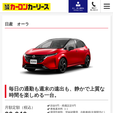
日産 オーラ
毎日の通勤も週末の遠出も、静かで上質な
時間を楽しめる一台。
頭金0円・残価設定0円
月額定額（税込）
車検基本料 コミ
環境性能割、登録諸費用、自動車税(全期間含む)、