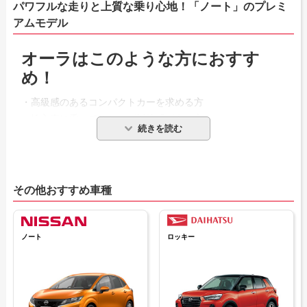
パワフルな走りと上質な乗り心地！「ノート」のプレミ
アムモデル
オーラはこのような方におすす
め！
・高級感のあるコンパクトカーを求める方
・輸入車に乗ってみたいが抵抗感がある方
・上質な乗り心地の車でドライブを楽しみたい方
オーラの特長
その他おすすめ車種
2021年8月に日産より発売された「オーラ」は、優れた環境
性能や先進性で高い人気を誇るコンパクトカー「ノート」の
派生モデルとして開発されました。
ノート
ロッキー
ノートが持つ燃費性能、環境性能などはもちろん、上質さに
こだわった内外装でワンランク上のプレミアム仕様となって
いる点がオーラの特長です。