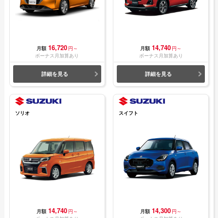
また、ノートシリーズとしては初めての3ナンバーサイズであ
ることも特筆すべきポイントです。
さらにスペックが向上したパワーユニットの搭載で、軽快な
ドライブを楽しむこともできます。
16,720
14,740
月額
円～
月額
円～
ボーナス月加算あり
ボーナス月加算あり
他社の国産3セグメント・コンパクトカーではプレミアム感を
演出したグレードはあっても、プレミアムモデルとして開発
詳細を見る
詳細を見る
された車種はありませんでした。
ノートのプレミアムモデルであるオーラは、国産車として新
しいタイプの車種と言えます。
ソリオ
スイフト
オーラの外装デザイン(エクステリ
ア)について
オーラは基本的にノートのデザインを踏襲していますが、細
部はプレミアムモデルらしく凝った作り込みとなっていま
す。
14,740
14,300
オーラ専用にデザインされているフロントグリルは、形や大
月額
円～
月額
円～