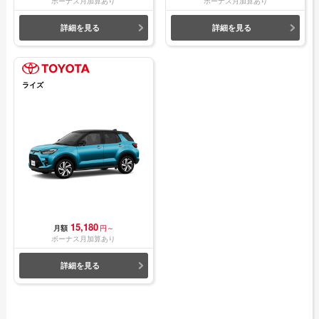
ボーナス月加算あり
ボーナス月加算あり
きさが少しずつ異なる菱形のパターンを採用。
詳細を見る
詳細を見る
さらに4連プロジェクターLEDヘッドランプやVモーショング
リルに沿うようなシグネチャーランプも搭載し、ノートより
も精悍さを感じさせるフロントフェイスに仕上がっていま
す。
ライズ
ボディサイズは全長4,045mm×全幅1,735mm×全高1,525mm
で、全幅のみノートより40mmアップしています。
ボディカラーは単色・ツートンカラー仕様合わせて14色用意
しており、多彩なバリエーションから自分の好みに合うデザ
インを選ぶことができます。
15,180
月額
円～
単色
ボーナス月加算あり
・オーロラフレアブルーパール
詳細を見る
・オリーブグリーン
・ステルスグレー