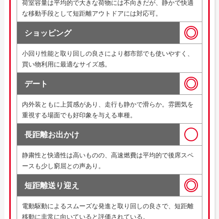
荷室容量は平均的で大きな荷物には不向きだが、静かで快適
な移動手段として短距離アウトドアには対応可。
ショッピング
小回り性能と取り回しの良さにより都市部でも使いやすく、
買い物利用に最適なサイズ感。
デート
内外装ともに上質感があり、走行も静かで滑らか。雰囲気を
重視する場面でも好印象を与える車種。
長距離お出かけ
静粛性と快適性は高いものの、高速燃費は平均的で後席スペ
ースも少し窮屈との声あり。
短距離送り迎え
電動駆動によるスムーズな発進と取り回しの良さで、短距離
移動に非常に向いていると評価されている。