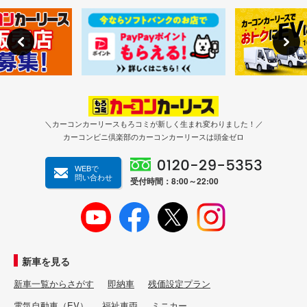
オーラの室内空間(インテリア)につ
いて
上質さにこだわって開発されたオーラの内装は、心地よいド
ライブが楽しめる空間と肌触りの良い素材を使用している点
が特徴です。
また、乗員の疲労を軽減するよう設計された「ゼログラビテ
＼カーコンカーリースもろコミが新しく生まれ変わりました！／
カーコンビニ倶楽部のカーコンカーリースは頭金ゼロ
ィシート」の採用や、ボディの随所に遮音対策を施すなどし
て居住性を高めています。
WEBで
問い合わせ
インパネやセンターコンソールにはウッド調加飾をあしらっ
受付時間：8:00～22:00
ており、高級セダンのような上質さを感じさせる魅力的な佇
まいです。
なお、スポーツモデルの「NISMO」では随所にレッドをあし
らったインテリアデザインが特徴的です。
新車を見る
専用の本革や高級人工素材アルカンターラを使用するなど高
新車一覧からさがす
即納車
残価設定プラン
級感を表現しつつ、他グレードとは一転してアグレッシブな
電気自動車（EV）
福祉車両
ミニカー