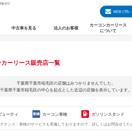
頭金ゼロ
WEBで問
カーコンカーリース
中古車を見る
法人のお客様
について
のクルマ見る
国産中古車
カーコンカーリースと
000円のクルマを見る
輸入中古車
初めての方のカーリー
ンカーリース販売店一覧
000円のクルマを見る
プランについて
000円のクルマを見る
オプションについて
千葉県千葉市稲毛区の店舗はみつかりませんでした。
千葉県千葉市稲毛区の中心を起点とした
近辺の店舗を表示しています。
上のクルマを見る
よくある質問
ビューティ
カーコン車検
ガソリンスタンド
で納車）
ンテナンス・車検のサービスも実施しておりますので、詳しくはお問合せくだ