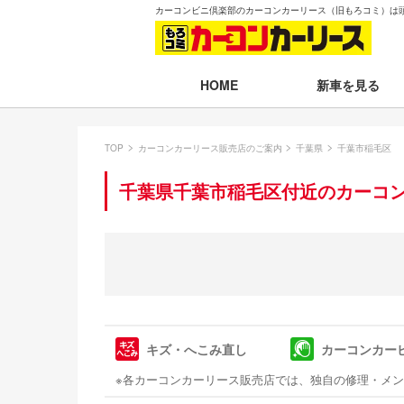
カーコンビニ倶楽部のカーコンカーリース（旧もろコミ）は
新車を見る
HOME
月々30,000円以下
TOP
カーコンカーリース販売店のご案内
千葉県
千葉市稲毛区
月々30,001～35,
千葉県千葉市稲毛区付近のカーコ
月々35,001～40,
月々40,001～50,
月々50,001円以
新車一覧から選ぶ
キズ・へこみ直し
カーコンカー
即納車（最短14日
※各カーコンカーリース販売店では、独自の修理・メ
残価設定プラン