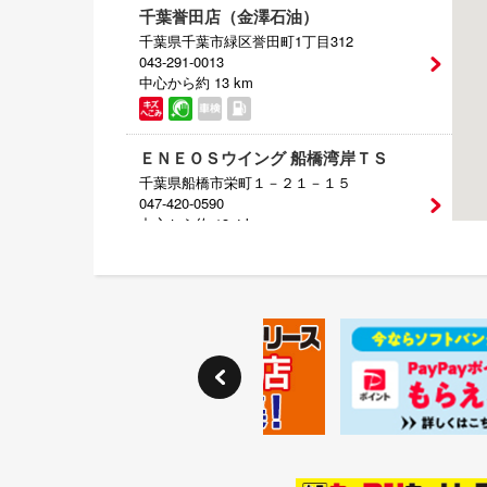
千葉誉田店（金澤石油）
千葉県千葉市緑区誉田町1丁目312
043-291-0013
中心から約 13 km
ＥＮＥＯＳウイング 船橋湾岸ＴＳ
千葉県船橋市栄町１－２１－１５
047-420-0590
中心から約 13.4 km
スーパーショップ 市原能満店
千葉県市原市能満１７８９－３
0436-63-6610
中心から約 14.3 km
酒々井店（ＳＨＩＳＵＩ）
千葉県印旛郡酒々井町上本佐倉２９８－１
043-497-1780