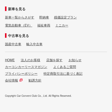
新車を見る
新車一覧からさがす
即納車
残価設定プラン
電気自動車（EV）
福祉車両
ミニカー
中古車を見る
国産中古車
輸入中古車
HOME
法人のお客様
店舗を探す
お知らせ
カーコンカーリースマガジン
よくあるご質問
プライバシーポリシー
特定商取引法に基づく表記
会社情報
勧誘方針
Copyright Car Conveni Club Co., Ltd. All Rights Reserved.