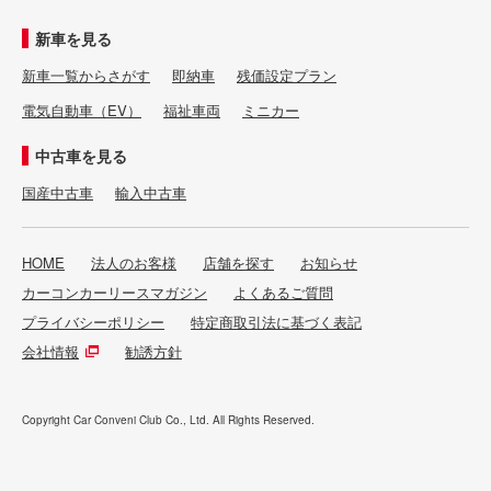
新車を見る
新車一覧からさがす
即納車
残価設定プラン
電気自動車（EV）
福祉車両
ミニカー
中古車を見る
国産中古車
輸入中古車
HOME
法人のお客様
店舗を探す
お知らせ
カーコンカーリースマガジン
よくあるご質問
プライバシーポリシー
特定商取引法に基づく表記
会社情報
勧誘方針
Copyright Car Conveni Club Co., Ltd. All Rights Reserved.