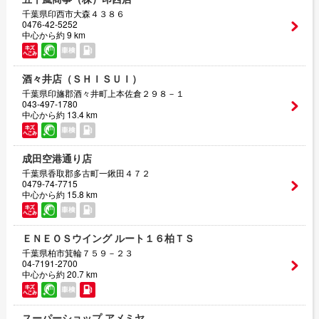
千葉県印西市大森４３８６
0476-42-5252
中心から約 9 km
酒々井店（ＳＨＩＳＵＩ）
千葉県印旛郡酒々井町上本佐倉２９８－１
043-497-1780
中心から約 13.4 km
成田空港通り店
千葉県香取郡多古町一鍬田４７２
0479-74-7715
中心から約 15.8 km
ＥＮＥＯＳウイング ルート１６柏ＴＳ
千葉県柏市箕輪７５９－２３
04-7191-2700
中心から約 20.7 km
スーパーショップ アメミヤ