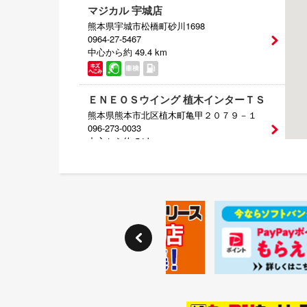
マジカル 宇城店
熊本県宇城市松橋町砂川1698
0964-27-5467
中心から約 49.4 km
ＥＮＥＯＳウイング 植木インターＴＳ
熊本県熊本市北区植木町亀甲２０７９－１
096-273-0033
中心から約 54 km
ＥＮＥＯＳウイング 八代インターＴＳ
熊本県八代市上片町字高取１６０９－１
0965-34-9801
中心から約 55.6 km
（株）ＮＥＫＳ ＪＡＰＡＮ
大分県由布市挾間町挾間727-1
097-583-6589