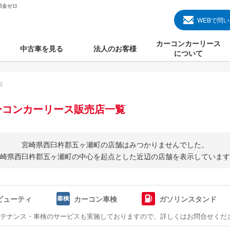
頭金ゼロ
WEBで問
カーコンカーリース
中古車を見る
法人のお客様
について
のクルマ見る
国産中古車
カーコンカーリースと
町
000円のクルマを見る
輸入中古車
初めての方のカーリー
ーコンカーリース販売店一覧
000円のクルマを見る
プランについて
000円のクルマを見る
オプションについて
宮崎県西臼杵郡五ヶ瀬町の店舗はみつかりませんでした。
崎県西臼杵郡五ヶ瀬町の中心を起点とした
近辺の店舗を表示しています
上のクルマを見る
よくある質問
ビューティ
カーコン車検
ガソリンスタンド
で納車）
ンテナンス・車検のサービスも実施しておりますので、詳しくはお問合せくだ