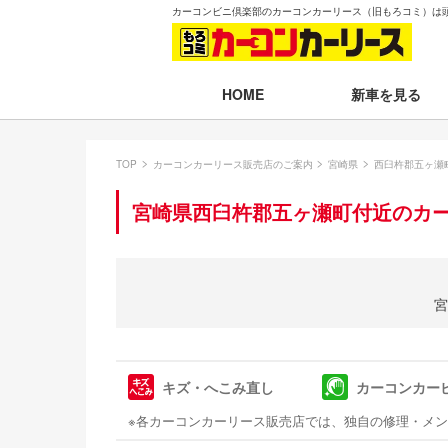
カーコンビニ倶楽部のカーコンカーリース（旧もろコミ）は
新車を見る
HOME
月々30,000円以下
TOP
カーコンカーリース販売店のご案内
宮崎県
西臼杵郡五ヶ瀬
月々30,001～35,
宮崎県西臼杵郡五ヶ瀬町付近のカ
月々35,001～40,
月々40,001～50,
宮
月々50,001円以
新車一覧から選ぶ
キズ・へこみ直し
カーコンカー
即納車（最短14日
※各カーコンカーリース販売店では、独自の修理・メ
残価設定プラン